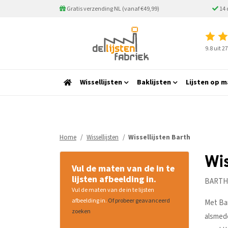
Gratis verzending NL (vanaf €49,99)
14 
9.8 uit 
Wissellijsten
Baklijsten
Lijsten op m
Home
Wissellijsten
Wissellijsten Barth
Wis
Vul de maten van de in te
lijsten afbeelding in.
BARTH®
Vul de maten van de in te lijsten
afbeelding in.
Of probeer geavanceerd
Met Bar
zoeken
alsmede