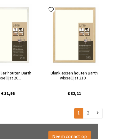
lier houten Barth
Blank essen houten Barth
sellijst 20...
wissellijst 210...
€ 31,96
€ 32,11
1
2
Neem conact op