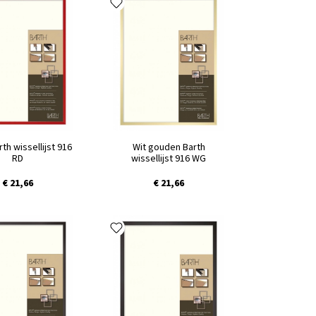
th wissellijst 916
Wit gouden Barth
RD
wissellijst 916 WG
€ 21,66
€ 21,66