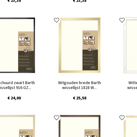
€ 23,38
€ 23,38
chuurd zwart Barth
Witgouden brede Barth
Witt
issellijst 916 GZ...
wissellijst 1828 W...
wisse
€ 24,00
€ 25,58