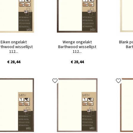
Eiken ongelakt
Wenge ongelakt
Blank p
rthwood wissellijst
Barthwood wissellijst
Bart
112...
112...
€ 28,44
€ 28,44