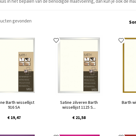
uis in het bepalen van de benodigde maatvoering, dan kun je ook de maa
ducten
gevonden
Sor
ine Barth wissellijst
Satine zilveren Barth
Barth wi
916 SA
wissellijst 1125 S...
€ 19,47
€ 21,58