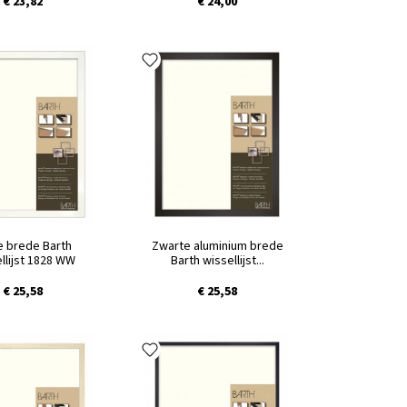
€ 23,82
€ 24,00
e brede Barth
Zwarte aluminium brede
llijst 1828 WW
Barth wissellijst...
€ 25,58
€ 25,58