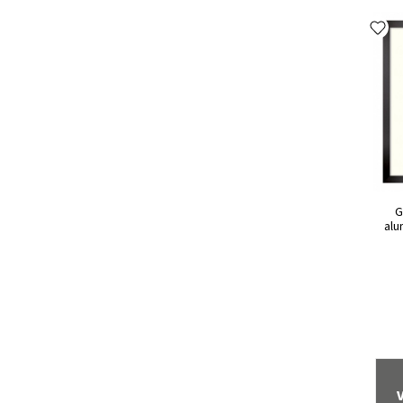
G
alu