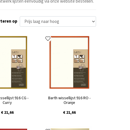
twerk lijsten eenvoudig via onze website bestellen.
teren op
ssellijst 916 CG -
Barth wissellijst 916 RO -
Curry
Oranje
€ 21,66
€ 21,66