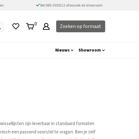
ten
Bel 085-3030211 of bezoek de showroom
0
Zoeken op formaat
Nieuws
Showroom
issellijsten zijn leverbaar in standaard formaten
nisch een passend voorstel te vragen. Ben je zelf