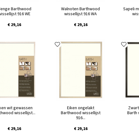
enge Barthwood
Walnoten Barthwood
Sapeli 
issellijst 916 WE
wissellijst 916 WA
wiss
€ 29,16
€ 29,16
ken wit gewassen
Eiken ongelakt
Zwart
thwood wissellijst...
Barthwood wissellijst
Barth w
916...
€ 29,16
€ 29,16