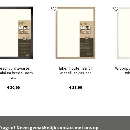
eschuurd zwarte
Eiken houten Barth
Wit popu
minium brede Barth
wissellijst 209-222
wis
w...
€ 30,55
€ 31,96
Vragen? Neem gemakkelijk contact met ons op