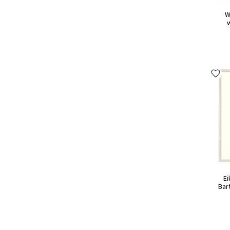
W
w
Ei
Bar