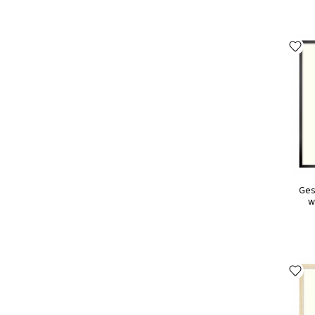
Ges
w