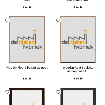
€ 61,17
€ 61,17
Wooden Float S baklijst walnoot
Wooden Float S baklijst
naturel/zwart fi...
€ 63,95
€ 64,46