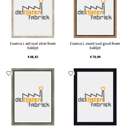
Essence L wit/oud zilver fineer
Essence L zwart/oud goud fineer
baklijst
baklijst
€ 68,82
€ 70,94