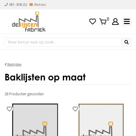
085 - 3030 211
Mail ons
s hoog naar laag
0
Baklijsten
Baklijsten op maat
28 Producten
gevonden