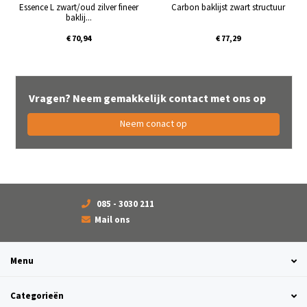
Essence L zwart/oud zilver fineer
Carbon baklijst zwart structuur
baklij...
€ 70,94
€ 77,29
Vragen? Neem gemakkelijk contact met ons op
Neem conact op
085 - 3030 211
Mail ons
Menu
Categorieën