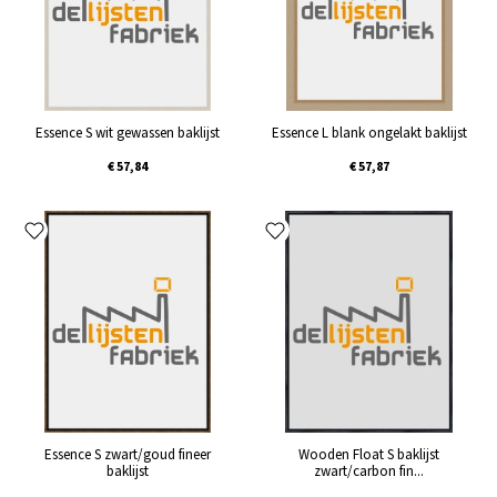
Essence S wit gewassen baklijst
Essence L blank ongelakt baklijst
€ 57,84
€ 57,87
Essence S zwart/goud fineer
Wooden Float S baklijst
baklijst
zwart/carbon fin...