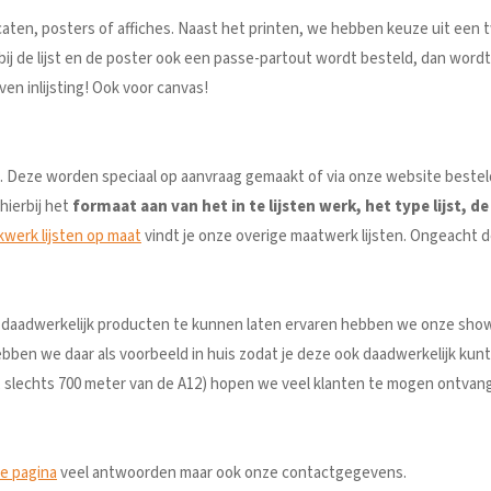
caten, posters of affiches. Naast het printen, we hebben keuze uit een 
 er bij de lijst en de poster ook een passe-partout wordt besteld, dan word
en inlijsting! Ook voor canvas!
en. Deze worden speciaal op aanvraag gemaakt of via onze website besteld
hierbij het
formaat aan van het in te lijsten werk, het type lijst, d
kwerk lijsten op maat
vindt je onze overige maatwerk lijsten. Ongeacht de
daadwerkelijk producten te kunnen laten ervaren hebben we onze showr
bben we daar als voorbeeld in huis zodat je deze ook daadwerkelijk kunt
, slechts 700 meter van de A12) hopen we veel klanten te mogen ontvan
ce pagina
veel antwoorden maar ook onze contactgegevens.