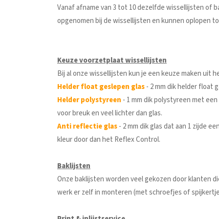
Vanaf afname van 3 tot 10 dezelfde wissellijsten of ba
opgenomen bij de wissellijsten en kunnen oplopen to
Keuze voorzetplaat wissellijsten
Bij al onze wissellijsten kun je een keuze maken uit 
Helder float geslepen glas
- 2 mm dik helder float 
Helder polystyreen
- 1 mm dik polystyreen met een 
voor breuk en veel lichter dan glas.
Anti reflectie glas
- 2 mm dik glas dat aan 1 zijde ee
kleur door dan het Reflex Control.
Baklijsten
Onze baklijsten worden veel gekozen door klanten die 
werk er zelf in monteren (met schroefjes of spijkertj
Print & inlijstservice