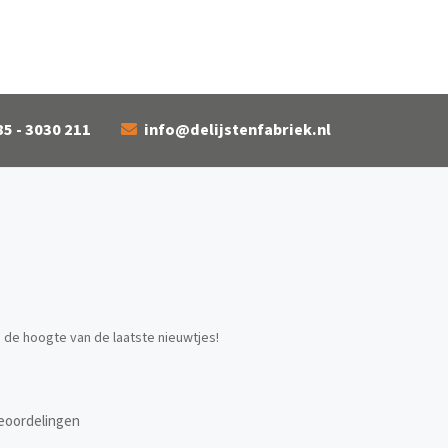
85 - 3030 211
info@delijstenfabriek.nl
p de hoogte van de laatste nieuwtjes!
eoordelingen