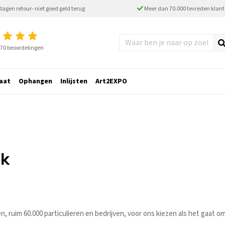
dagen retour- niet goed geld terug
Meer dan 70.000 tevreden klan
2770 beoordelingen
aat
Ophangen
Inlijsten
Art2EXPO
ek
ruim 60.000 particulieren en bedrijven, voor ons kiezen als het gaat om h