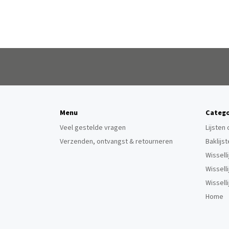
Menu
Catego
Veel gestelde vragen
Lijsten
Verzenden, ontvangst & retourneren
Baklijs
Wissell
Wissell
Wissell
Home