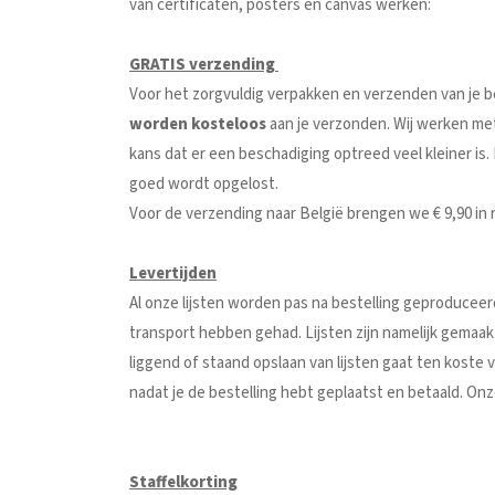
van certificaten, posters en canvas werken:
GRATIS verzending
Voor het zorgvuldig verpakken en verzenden van je bes
worden kosteloos
aan je verzonden. Wij werken me
kans dat er een beschadiging optreed veel kleiner is
goed wordt opgelost.
Voor de verzending naar België brengen we € 9,90 in 
Levertijden
Al onze lijsten worden pas na bestelling geproduceer
transport hebben gehad. Lijsten zijn namelijk gemaa
liggend of staand opslaan van lijsten gaat ten koste 
nadat je de bestelling hebt geplaatst en betaald. On
Staffelkorting