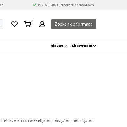
ten
Bel 085-3030211 of bezoek de showroom
0
Zoeken op formaat
Nieuws
Showroom
et leveren van wissellijsten, baklijsten, het inlijsten