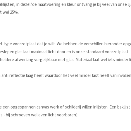
klijsten, in dezelfde maatvoering en kleur ontvang je bij veel van onze l
t wel 25%.
het type voorzetplaat dat je wilt. We hebben de verschillen hieronder o
geslepen glas laat maximaal licht door en is onze standaard voorzetplaat
heldere afwerking vergelijkbaar met glas. Materiaal laat wel iets minder 
n anti reflectie laag heeft waardoor het veel minder last heeft van invallend
een opgespannen canvas werk of schilderij willen inlijsten. Een baklijst
es - bij schroeven wel even licht voorboren).