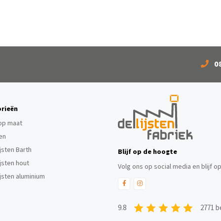
0
rieën
 op maat
ten
ijsten Barth
Blijf op de hoogte
ijsten hout
Volg ons op social media en blijf o
ijsten aluminium
9.8
2771 b