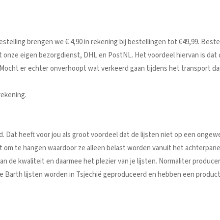
telling brengen we € 4,90 in rekening bij bestellingen tot €49,99. Best
t onze eigen bezorgdienst, DHL en PostNL. Het voordeel hiervan is da
. Mocht er echter onverhoopt wat verkeerd gaan tijdens het transport dan
rekening.
d. Dat heeft voor jou als groot voordeel dat de lijsten niet op een onge
kt om te hangen waardoor ze alleen belast worden vanuit het achterpan
van de kwaliteit en daarmee het plezier van je lijsten. Normaliter produ
ze Barth lijsten worden in Tsjechië geproduceerd en hebben een product