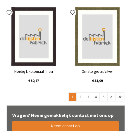
Nordiq L koloniaal fineer
Ornato groen/zilver
€ 50,67
€ 51,09
1
2
3
4
5
Vragen? Neem gemakkelijk contact met ons op
Neem conact op