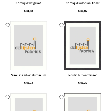
Nordiq M wit gelakt
Nordiq M koloniaal fineer
€ 41,44
€ 42,05
Slim Line zilver aluminium
Nordiq M zwart fineer
€ 42,14
€ 42,20