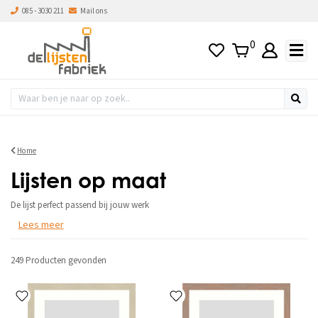
085 - 3030 211
Mail ons
s hoog naar laag
0
Home
Lijsten op maat
De lijst perfect passend bij jouw werk
Lees meer
249 Producten
gevonden