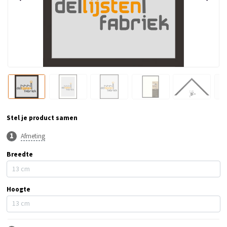
Stel je product samen
Afmeting
Breedte
Hoogte