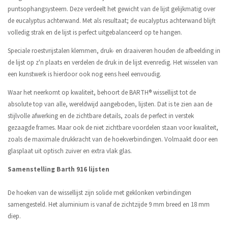
puntsophangsysteem. Deze verdeelt het gewicht van de lijst gelijkmatig over
de eucalyptus achterwand. Met als resultaat; de eucalyptus achterwand blijft
volledig strak en de lijst is perfect uitgebalanceerd op te hangen.
Speciale roestvrijstalen klemmen, druk- en draaiveren houden de afbeelding in
de lijst op z'n plaats en verdelen de druk in de lijst evenredig. Het wisselen van
een kunstwerk is hierdoor ook nog eens heel eenvoudig.
Waar het neerkomt op kwaliteit, behoort de BARTH® wissellijst tot de
absolute top van alle, wereldwijd aangeboden, lijsten. Dat is te zien aan de
stijlvolle afwerking en de zichtbare details, zoals de perfect in verstek
gezaagde frames. Maar ook de niet zichtbare voordelen staan voor kwaliteit,
zoals de maximale drukkracht van de hoekverbindingen. Volmaakt door een
glasplaat uit optisch zuiver en extra vlak glas.
Samenstelling Barth 916 lijsten
De hoeken van de wissellijst zijn solide met geklonken verbindingen
samengesteld. Het aluminium is vanaf de zichtzijde 9 mm breed en 18 mm
diep.