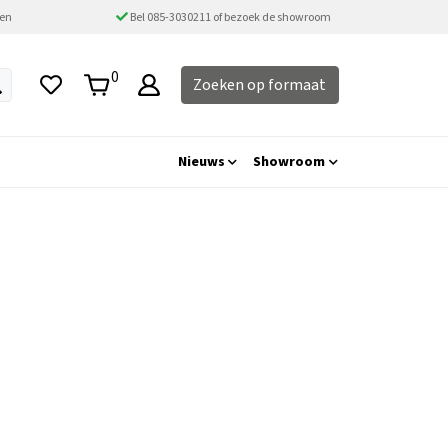
ten
Bel 085-3030211 of bezoek de showroom
0
Zoeken op formaat
Nieuws
Showroom