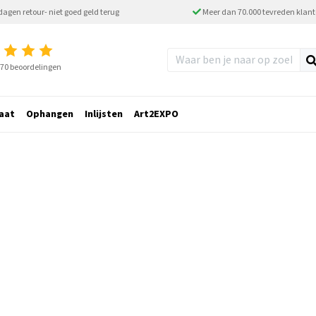
dagen retour- niet goed geld terug
Meer dan 70.000 tevreden klan
2770 beoordelingen
aat
Ophangen
Inlijsten
Art2EXPO