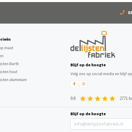
0
rieën
 op maat
ten
ijsten Barth
Blijf op de hoogte
ijsten hout
Volg ons op social media en blijf o
ijsten aluminium
9.8
2771 b
Blijf op de hoogte