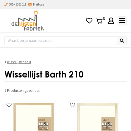
085 - 3030 211
Mail ons
s hoog naar laag
0
Wissellijsten hout
Wissellijst Barth 210
7 Producten
gevonden