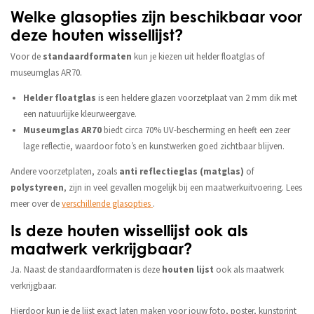
Welke glasopties zijn beschikbaar voor
deze houten wissellijst?
Voor de
standaardformaten
kun je kiezen uit helder floatglas of
museumglas AR70.
Helder floatglas
is een heldere glazen voorzetplaat van 2 mm dik met
een natuurlijke kleurweergave.
Museumglas AR70
biedt circa 70% UV-bescherming en heeft een zeer
lage reflectie, waardoor foto’s en kunstwerken goed zichtbaar blijven.
Andere voorzetplaten, zoals
anti reflectieglas (matglas)
of
polystyreen
, zijn in veel gevallen mogelijk bij een maatwerkuitvoering. Lees
meer over de
verschillende glasopties
.
Is deze houten wissellijst ook als
maatwerk verkrijgbaar?
Ja. Naast de standaardformaten is deze
houten lijst
ook als maatwerk
verkrijgbaar.
Hierdoor kun je de lijst exact laten maken voor jouw foto, poster, kunstprint