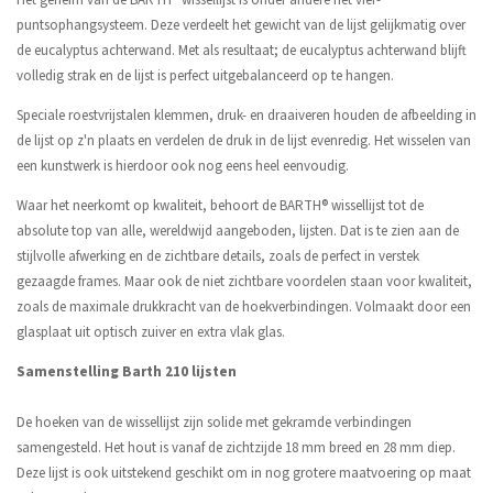
Het geheim van de BARTH® wissellijst is onder andere het vier-
puntsophangsysteem. Deze verdeelt het gewicht van de lijst gelijkmatig over
de eucalyptus achterwand. Met als resultaat; de eucalyptus achterwand blijft
volledig strak en de lijst is perfect uitgebalanceerd op te hangen.
Speciale roestvrijstalen klemmen, druk- en draaiveren houden de afbeelding in
de lijst op z'n plaats en verdelen de druk in de lijst evenredig. Het wisselen van
een kunstwerk is hierdoor ook nog eens heel eenvoudig.
Waar het neerkomt op kwaliteit, behoort de BARTH® wissellijst tot de
absolute top van alle, wereldwijd aangeboden, lijsten. Dat is te zien aan de
stijlvolle afwerking en de zichtbare details, zoals de perfect in verstek
gezaagde frames. Maar ook de niet zichtbare voordelen staan voor kwaliteit,
zoals de maximale drukkracht van de hoekverbindingen. Volmaakt door een
glasplaat uit optisch zuiver en extra vlak glas.
Samenstelling Barth 210 lijsten
De hoeken van de wissellijst zijn solide met gekramde verbindingen
samengesteld. Het hout is vanaf de zichtzijde 18 mm breed en 28 mm diep.
Deze lijst is ook uitstekend geschikt om in nog grotere maatvoering op maat