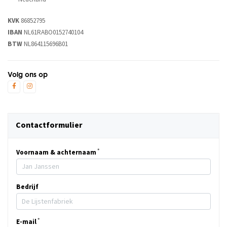
KVK
86852795
IBAN
NL61RABO0152740104
BTW
NL864115696B01
Volg ons op
Contactformulier
Voornaam & achternaam
Bedrijf
E-mail