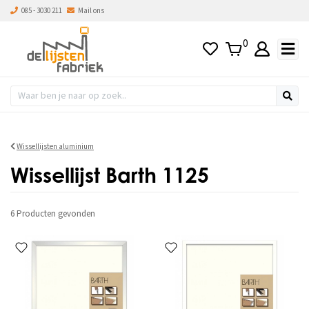
085 - 3030 211
Mail ons
s hoog naar laag
0
Wissellijsten aluminium
Wissellijst Barth 1125
6 Producten
gevonden