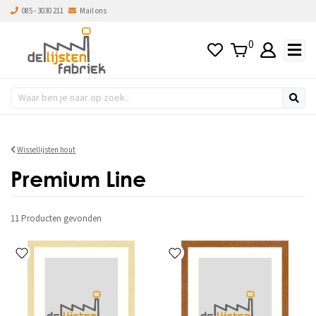
085 - 3030 211
Mail ons
s hoog naar laag
0
Wissellijsten hout
Premium Line
11 Producten
gevonden