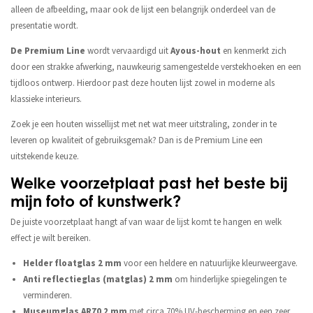
alleen de afbeelding, maar ook de lijst een belangrijk onderdeel van de
presentatie wordt.
De Premium Line
wordt vervaardigd uit
Ayous-hout
en kenmerkt zich
door een strakke afwerking, nauwkeurig samengestelde verstekhoeken en een
tijdloos ontwerp. Hierdoor past deze houten lijst zowel in moderne als
klassieke interieurs.
Zoek je een houten wissellijst met net wat meer uitstraling, zonder in te
leveren op kwaliteit of gebruiksgemak? Dan is de Premium Line een
uitstekende keuze.
Welke voorzetplaat past het beste bij
mijn foto of kunstwerk?
De juiste voorzetplaat hangt af van waar de lijst komt te hangen en welk
effect je wilt bereiken.
Helder floatglas 2 mm
voor een heldere en natuurlijke kleurweergave.
Anti reflectieglas (matglas) 2 mm
om hinderlijke spiegelingen te
verminderen.
Museumglas AR70 2 mm
met circa 70% UV-bescherming en een zeer