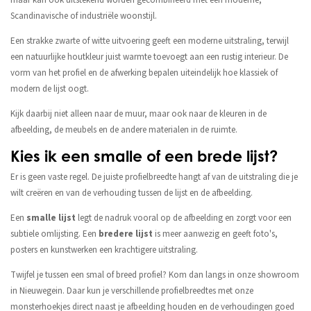
Scandinavische of industriële woonstijl.
Een strakke zwarte of witte uitvoering geeft een moderne uitstraling, terwijl
een natuurlijke houtkleur juist warmte toevoegt aan een rustig interieur. De
vorm van het profiel en de afwerking bepalen uiteindelijk hoe klassiek of
modern de lijst oogt.
Kijk daarbij niet alleen naar de muur, maar ook naar de kleuren in de
afbeelding, de meubels en de andere materialen in de ruimte.
Kies ik een smalle of een brede lijst?
Er is geen vaste regel. De juiste profielbreedte hangt af van de uitstraling die je
wilt creëren en van de verhouding tussen de lijst en de afbeelding.
Een
smalle lijst
legt de nadruk vooral op de afbeelding en zorgt voor een
subtiele omlijsting. Een
bredere lijst
is meer aanwezig en geeft foto's,
posters en kunstwerken een krachtigere uitstraling.
Twijfel je tussen een smal of breed profiel? Kom dan langs in onze showroom
in Nieuwegein. Daar kun je verschillende profielbreedtes met onze
monsterhoekjes direct naast je afbeelding houden en de verhoudingen goed