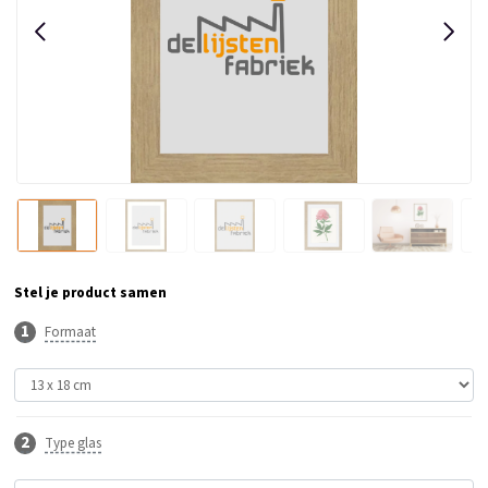
Stel je product samen
Formaat
Type glas