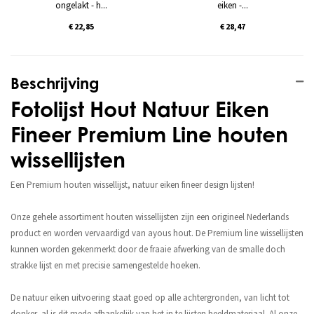
ongelakt - h...
eiken -...
€ 22,85
€ 28,47
Beschrijving
Fotolijst Hout Natuur Eiken
Fineer Premium Line houten
wissellijsten
Een Premium houten wissellijst, natuur eiken fineer design lijsten!
Onze gehele assortiment houten wissellijsten zijn een origineel Nederlands
product en worden vervaardigd van ayous hout. De Premium line wissellijsten
kunnen worden gekenmerkt door de fraaie afwerking van de smalle doch
strakke lijst en met precisie samengestelde hoeken.
De natuur eiken uitvoering staat goed op alle achtergronden, van licht tot
donker, al is dit mede afhankelijk van het in te lijsten beeldmateriaal. Al onze