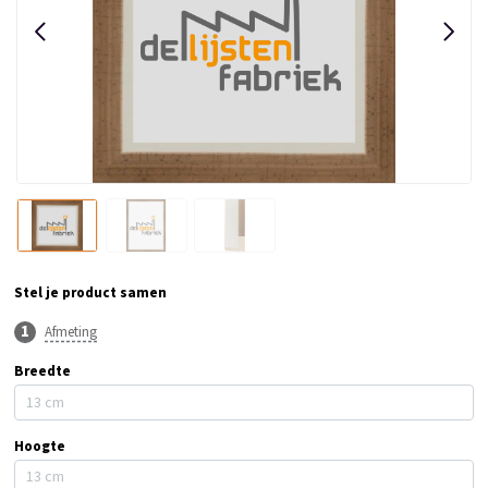
Stel je product samen
Afmeting
Breedte
Hoogte