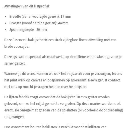
Afmetingen van dit lijstprofiel:
Breedte (vanaf voorzijde gezien): 17 mm
Hoogte (vanaf de zijde gezien): 44 mm
Sponningdiepte : 30 mm
Deze Essence L baklijst heeft een strak zijdeglans fineer afwerking met een
brede voorzijde.
Deze lijst wordt speciaal als maatwerk, op de millimeter nauwkeurig, voor je
samengesteld.
Wanneer je dit wenst kunnen we ook het inlijstwerk voor je verzorgen, tevens
het print werk op canvas en opspannen op spierraam. Neem gerust contact
met ons op mocht je vragen hebben over het inlijsten.
De lijsten fabriek zorgt ervoor dat de baklijsten 10 mm groter worden
geleverd, om zo het inlijst gemak te vergroten. Op deze manier worden ook
eventuele onregelmatigheden van de spielatten (bijvoorbeeld door tordering)
opgevangen.
Ons assortiment houten baklijsten is geschikt voor het inlijsten van