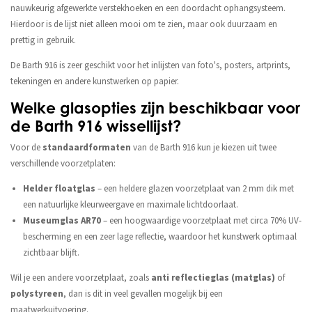
nauwkeurig afgewerkte verstekhoeken en een doordacht ophangsysteem.
Hierdoor is de lijst niet alleen mooi om te zien, maar ook duurzaam en
prettig in gebruik.
De Barth 916 is zeer geschikt voor het inlijsten van foto's, posters, artprints,
tekeningen en andere kunstwerken op papier.
Welke glasopties zijn beschikbaar voor
de Barth 916 wissellijst?
Voor de
standaardformaten
van de Barth 916 kun je kiezen uit twee
verschillende voorzetplaten:
Helder floatglas
– een heldere glazen voorzetplaat van 2 mm dik met
een natuurlijke kleurweergave en maximale lichtdoorlaat.
Museumglas AR70
– een hoogwaardige voorzetplaat met circa 70% UV-
bescherming en een zeer lage reflectie, waardoor het kunstwerk optimaal
zichtbaar blijft.
Wil je een andere voorzetplaat, zoals
anti reflectieglas (matglas)
of
polystyreen
, dan is dit in veel gevallen mogelijk bij een
maatwerkuitvoering.