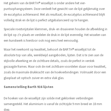
Het geheim van de BARTH® wissellijst is onder andere het vier-
puntsophangsysteem. Deze verdeelt het gewicht van de lijst gelijkmatig over
de eucalyptus achterwand. Met als resultaat; de eucalyptus achterwand blijft
volledig strak en de lijst is perfect uitgebalanceerd op te hangen.
Speciale roestvrijstalen klemmen, druk- en draaiveren houden de afbeelding in
de lijst op z'n plaats en verdelen de druk in de lijst evenredig. Het wisselen van
een kunstwerk is hierdoor ook nog eens heel eenvoudig.
Waar het neerkomt op kwaliteit, behoort de BARTH® wissellijst tot de
absolute top van alle, wereldwijd aangeboden, lijsten. Dat is te zien aan de
stijlvolle afwerking en de zichtbare details, zoals de perfect in verstek
gezaagde frames. Maar ook de niet zichtbare voordelen staan voor kwaliteit,
zoals de maximale drukkracht van de hoekverbindingen. Volmaakt door een
glasplaat uit optisch zuiver en extra vlak glas.
Samenstelling Barth 916 lijsten
De hoeken van de wissellijst zijn solide met geklonken verbindingen
samengesteld. Het aluminium is vanaf de zichtzijde 9 mm breed en 18 mm
diep.