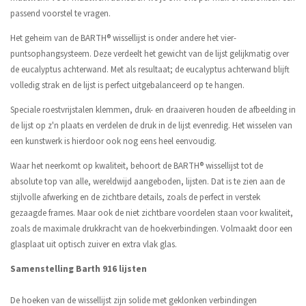
passend voorstel te vragen.
Het geheim van de BARTH® wissellijst is onder andere het vier-
puntsophangsysteem. Deze verdeelt het gewicht van de lijst gelijkmatig over
de eucalyptus achterwand. Met als resultaat; de eucalyptus achterwand blijft
volledig strak en de lijst is perfect uitgebalanceerd op te hangen.
Speciale roestvrijstalen klemmen, druk- en draaiveren houden de afbeelding in
de lijst op z'n plaats en verdelen de druk in de lijst evenredig. Het wisselen van
een kunstwerk is hierdoor ook nog eens heel eenvoudig.
Waar het neerkomt op kwaliteit, behoort de BARTH® wissellijst tot de
absolute top van alle, wereldwijd aangeboden, lijsten. Dat is te zien aan de
stijlvolle afwerking en de zichtbare details, zoals de perfect in verstek
gezaagde frames. Maar ook de niet zichtbare voordelen staan voor kwaliteit,
zoals de maximale drukkracht van de hoekverbindingen. Volmaakt door een
glasplaat uit optisch zuiver en extra vlak glas.
Samenstelling Barth 916 lijsten
De hoeken van de wissellijst zijn solide met geklonken verbindingen