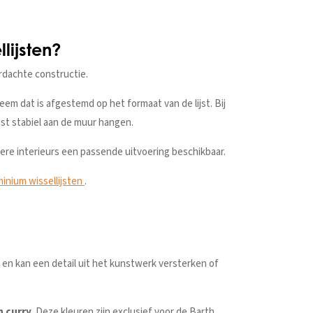
lijsten?
rdachte constructie.
m dat is afgestemd op het formaat van de lijst. Bij
jst stabiel aan de muur hangen.
mere interieurs een passende uitvoering beschikbaar.
minium wissellijsten
.
e en kan een detail uit het kunstwerk versterken of
n curry
. Deze kleuren zijn exclusief voor de Barth