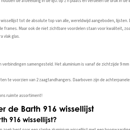
 houden de afbeelding in de lijst op z'n plaats en verdelen de druk in de 
sellijst tot de absolute top van alle, wereldwijd aangeboden, lijsten. Da
gde frames. Maar ook de niet zichtbare voordelen staan voor kwaliteit, z
a vlak glas.
en verbindingen samengesteld. Het aluminium is vanaf de zichtzijde 9 mm
ijsten te voorzien van 2 zaagtandhangers. Daarboven zijn de achterpanel
 ons ruimte assortiment!
 de Barth 916 wissellijst
 916 wissellijst?
 zoek bent naar een slanke aluminium wissellijst met een hoogwaardige a