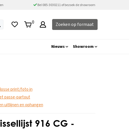
ten
Bel 085-3030211 of bezoek de showroom
0
Zoeken op formaat
Nieuws
Showroom
 losse print/foto in
 met passe-partout
ten uitlijnen en ophangen
issellijst 916 CG -