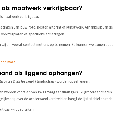
ok als maatwerk verkrijgbaar?
ls maatwerk verkrijgbaar.
metingen van jouw foto, poster, artprint of kunstwerk. Afhankelijk van d
 voorzetplaten of specifieke afmetingen.
 wij om vooraf contact met ons op te nemen. Zo kunnen we samen bepa
jst op maat
.
taand als liggend ophangen?
(portret)
als
liggend (landschap)
worden opgehangen.
ten worden voorzien van
twee zaagtandhangers
. Bij grotere formate
elijkmatig over de achterwand verdeeld en hangt de lijst stabiel en rech
erticaal wilt gebruiken.