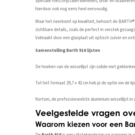
Speciale roestvrijstalen klemmen, druk- en draaiveren
hierdoor ook nog eens heel eenvoudig.
Waar het neerkomt op kwaliteit, behoort de BARTH® wis
zichtbare details, zoals de perfect in verstek gezaa
Volmaakt door een glasplaat uit optisch zuiver en extr
Samenstelling Barth 916 lijsten
De hoeken van de wissellijst zijn solide met geklonk
Tot het formaat 29,7 x 42 cm heb je de optie om de l
Kortom, de professioneelste aluminium wissellijst in
Veelgestelde vragen over
Waarom kiezen voor een Barth
De
Barth 916
is een uitstekende keuze wanneer je op