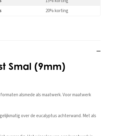
s
15% korting
s
20% korting
jst Smal (9mm)
rd formaten alsmede als maatwerk. Voor maatwerk
gelijkmatig over de eucalyptus achterwand. Met als