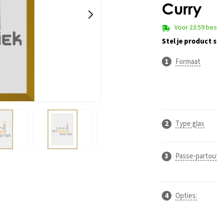
Curry
Voor 23:59 be
Stel je product
Formaat
Type glas
Passe-partou
Opties: