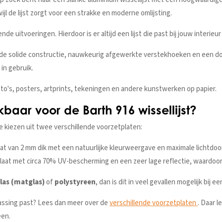
jl de lijst zorgt voor een strakke en moderne omlijsting.
ende uitvoeringen. Hierdoor is er altijd een lijst die past bij jouw interie
r de solide constructie, nauwkeurig afgewerkte verstekhoeken en een do
in gebruik.
foto's, posters, artprints, tekeningen en andere kunstwerken op papier.
baar voor de Barth 916 wissellijst?
e kiezen uit twee verschillende voorzetplaten:
at van 2 mm dik met een natuurlijke kleurweergave en maximale lichtdoor
at met circa 70% UV-bescherming en een zeer lage reflectie, waardoor h
glas (matglas)
of
polystyreen
, dan is dit in veel gevallen mogelijk bij 
passing past? Lees dan meer over de
verschillende voorzetplaten
. Daar l
een.