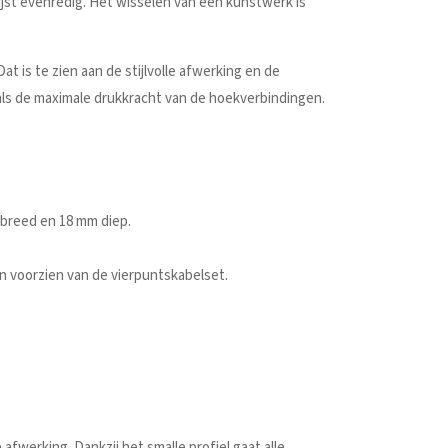
lijst evenredig. Het wisselen van een kunstwerk is
t is te zien aan de stijlvolle afwerking en de
oals de maximale drukkracht van de hoekverbindingen.
 breed en 18 mm diep.
en voorzien van de vierpuntskabelset.
fwerking. Dankzij het smalle profiel gaat alle