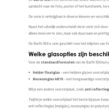
aandacht naar de foto, poster of het kunstwerk, terwi
De serie is verkrijgbaar in diverse kleuren en verschill
Naast het uiterlijk onderscheidt deze serie zich doo
alleen mooi om te zien, maar ook duurzaam en prettig 
De Barth 916 is zeer geschikt voor het inlijsten van 
Welke glasopties zijn beschik
Voor de
standaardformaten
van de Barth 916 kun j
Helder floatglas
– een heldere glazen voorzetpla
Museumglas AR70
– een hoogwaardige voorzetpla
Wil je een andere voorzetplaat, zoals
anti reflectie
Twijfel je welke voorzetplaat het beste bij jouw toe
anti reflectieglas (matglas), museumglas en polystyr