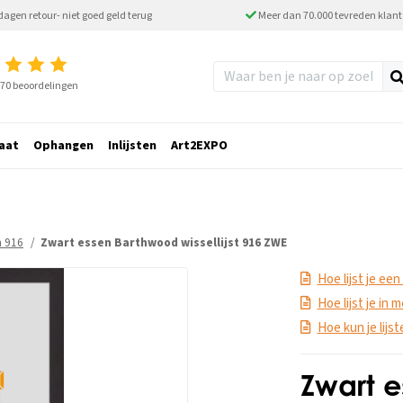
dagen retour- niet goed geld terug
Meer dan 70.000 tevreden klan
2770 beoordelingen
aat
Ophangen
Inlijsten
Art2EXPO
th 916
Zwart essen Barthwood wissellijst 916 ZWE
Hoe lijst je een
Hoe lijst je in
Hoe kun je lijs
Zwart 