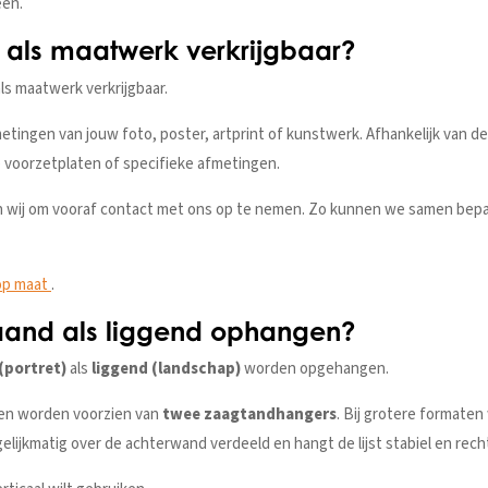
een.
ok als maatwerk verkrijgbaar?
ls maatwerk verkrijgbaar.
metingen van jouw foto, poster, artprint of kunstwerk. Afhankelijk van d
 voorzetplaten of specifieke afmetingen.
 wij om vooraf contact met ons op te nemen. Zo kunnen we samen bepa
 op maat
.
taand als liggend ophangen?
(portret)
als
liggend (landschap)
worden opgehangen.
ten worden voorzien van
twee zaagtandhangers
. Bij grotere formate
elijkmatig over de achterwand verdeeld en hangt de lijst stabiel en rech