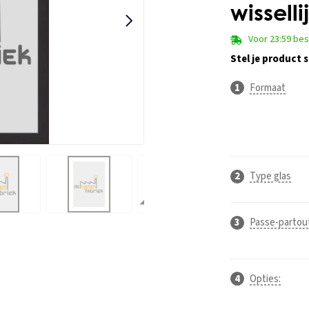
wissell
Voor 23:59 be
Stel je product
Formaat
Type glas
Passe-partou
Opties: