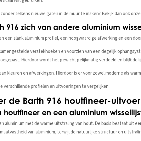
erticaal wilt gebruiken.
sen zonder telkens nieuwe gaten in de muur te maken? Bekijk dan ook onz
h 916 zich van andere aluminium wissel
an een slank aluminium profiel, een hoogwaardige afwerking en een doo
 samengestelde verstekhoeken en voorzien van een degelijk ophangsystee
oegepast. Hierdoor wordt het gewicht gelijkmatig verdeeld en blijft de li
e aan kleuren en afwerkingen. Hierdoor is er voor zowel moderne als war
e verschillende profielen en uitvoeringen te vergelijken.
r de Barth 916 houtfineer-uitvoe
n houtfineer en een aluminium wissellijs
an aluminium met de warme uitstraling van hout. De basis bestaat uit ee
 maatvastheid van aluminium, terwijl de natuurlijke structuur en uitstrali