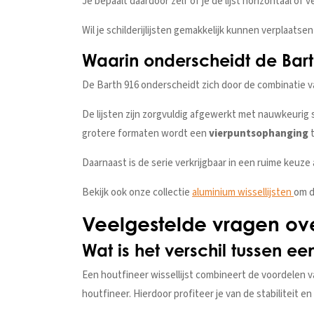
Je bepaalt daardoor zelf of je de lijst horizontaal of v
Wil je schilderijlijsten gemakkelijk kunnen verplaat
Waarin onderscheidt de Bart
De Barth 916 onderscheidt zich door de combinatie v
De lijsten zijn zorgvuldig afgewerkt met nauwkeurig
grotere formaten wordt een
vierpuntsophanging
t
Daarnaast is de serie verkrijgbaar in een ruime keuz
Bekijk ook onze collectie
aluminium wissellijsten
om d
Veelgestelde vragen ove
Wat is het verschil tussen ee
Een houtfineer wissellijst combineert de voordelen v
houtfineer. Hierdoor profiteer je van de stabiliteit en