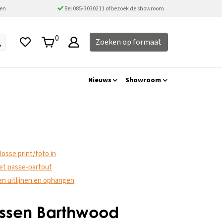
ten
Bel 085-3030211 of bezoek de showroom
0
Zoeken op formaat
Nieuws
Showroom
 losse print/foto in
 met passe-partout
ten uitlijnen en ophangen
essen Barthwood