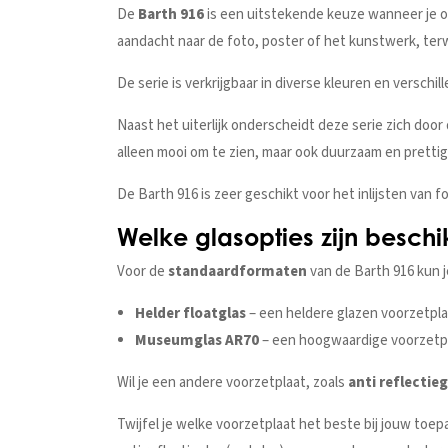
De
Barth 916
is een uitstekende keuze wanneer je op
aandacht naar de foto, poster of het kunstwerk, terwi
De serie is verkrijgbaar in diverse kleuren en verschill
Naast het uiterlijk onderscheidt deze serie zich doo
alleen mooi om te zien, maar ook duurzaam en prettig 
De Barth 916 is zeer geschikt voor het inlijsten van 
Welke glasopties zijn beschik
Voor de
standaardformaten
van de Barth 916 kun j
Helder floatglas
– een heldere glazen voorzetpla
Museumglas AR70
– een hoogwaardige voorzetpla
Wil je een andere voorzetplaat, zoals
anti reflectie
Twijfel je welke voorzetplaat het beste bij jouw toe