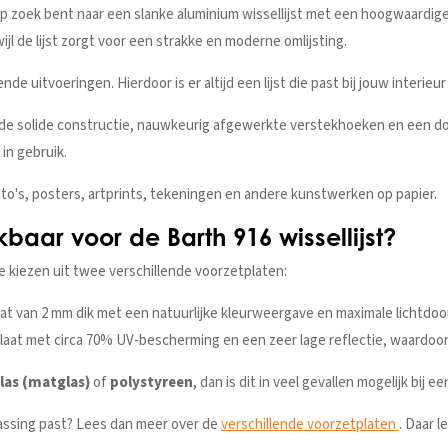
 zoek bent naar een slanke aluminium wissellijst met een hoogwaardige a
jl de lijst zorgt voor een strakke en moderne omlijsting.
ende uitvoeringen. Hierdoor is er altijd een lijst die past bij jouw interie
r de solide constructie, nauwkeurig afgewerkte verstekhoeken en een do
in gebruik.
foto's, posters, artprints, tekeningen en andere kunstwerken op papier.
baar voor de Barth 916 wissellijst?
e kiezen uit twee verschillende voorzetplaten:
at van 2 mm dik met een natuurlijke kleurweergave en maximale lichtdoor
at met circa 70% UV-bescherming en een zeer lage reflectie, waardoor h
glas (matglas)
of
polystyreen
, dan is dit in veel gevallen mogelijk bij 
passing past? Lees dan meer over de
verschillende voorzetplaten
. Daar l