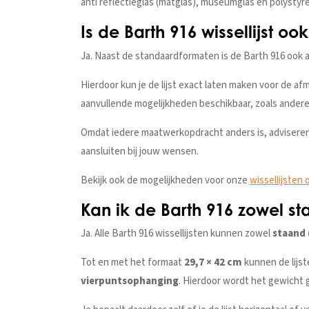
anti reflectieglas (matglas), museumglas en polystyr
Is de Barth 916 wissellijst o
Ja. Naast de standaardformaten is de Barth 916 ook a
Hierdoor kun je de lijst exact laten maken voor de af
aanvullende mogelijkheden beschikbaar, zoals andere
Omdat iedere maatwerkopdracht anders is, adviseren
aansluiten bij jouw wensen.
Bekijk ook de mogelijkheden voor onze
wissellijsten
Kan ik de Barth 916 zowel s
Ja. Alle Barth 916 wissellijsten kunnen zowel
staand 
Tot en met het formaat
29,7 × 42 cm
kunnen de lijs
vierpuntsophanging
. Hierdoor wordt het gewicht g