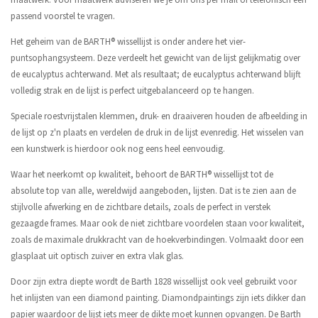
maatwerk. Voor maatwerk adviseren we je om ons per mail of telefonisch een
passend voorstel te vragen.
Het geheim van de BARTH® wissellijst is onder andere het vier-
puntsophangsysteem. Deze verdeelt het gewicht van de lijst gelijkmatig over
de eucalyptus achterwand. Met als resultaat; de eucalyptus achterwand blijft
volledig strak en de lijst is perfect uitgebalanceerd op te hangen.
Speciale roestvrijstalen klemmen, druk- en draaiveren houden de afbeelding in
de lijst op z'n plaats en verdelen de druk in de lijst evenredig. Het wisselen van
een kunstwerk is hierdoor ook nog eens heel eenvoudig.
Waar het neerkomt op kwaliteit, behoort de BARTH® wissellijst tot de
absolute top van alle, wereldwijd aangeboden, lijsten. Dat is te zien aan de
stijlvolle afwerking en de zichtbare details, zoals de perfect in verstek
gezaagde frames. Maar ook de niet zichtbare voordelen staan voor kwaliteit,
zoals de maximale drukkracht van de hoekverbindingen. Volmaakt door een
glasplaat uit optisch zuiver en extra vlak glas.
Door zijn extra diepte wordt de Barth 1828 wissellijst ook veel gebruikt voor
het inlijsten van een diamond painting. Diamondpaintings zijn iets dikker dan
papier waardoor de lijst iets meer de dikte moet kunnen opvangen. De Barth