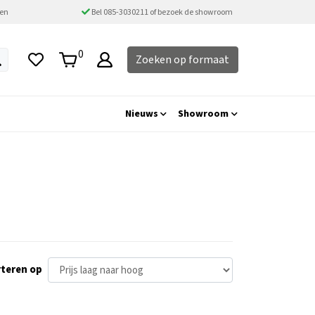
ten
Bel 085-3030211 of bezoek de showroom
0
Zoeken op formaat
Nieuws
Showroom
teren op