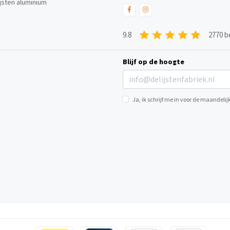
ijsten aluminium
9.8
2770 b
Blijf op de hoogte
Ja, ik schrijf me in voor de maandel