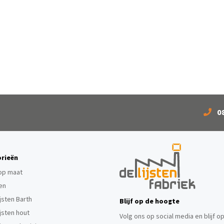
0
rieën
 op maat
ten
ijsten Barth
Blijf op de hoogte
ijsten hout
Volg ons op social media en blijf o