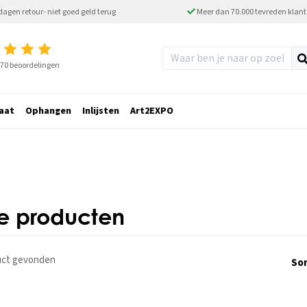
dagen retour- niet goed geld terug
Meer dan 70.000 tevreden klan
2770 beoordelingen
aat
Ophangen
Inlijsten
Art2EXPO
le producten
uct
gevonden
Sor