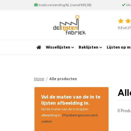
Gratis verzending NL (vanaf €49,99)
14 
9.8 uit 
Wissellijsten
Baklijsten
Lijsten op m
Home
Alle producten
Al
Vul de maten van de in te
lijsten afbeelding in.
Vul de maten van de in te lijsten
0 Prod
afbeelding in.
Of probeer geavanceerd
zoeken