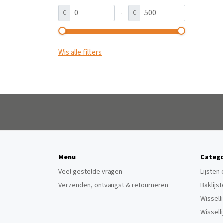
-
€
€
Wis alle filters
Menu
Catego
Veel gestelde vragen
Lijsten
Verzenden, ontvangst & retourneren
Baklijs
Wissell
Wissell