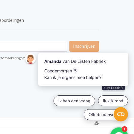
eoordelingen
Inschrijven
ijkse marketingpromoties