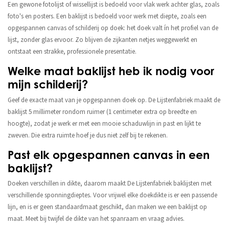
Een gewone fotolijst of wissellijst is bedoeld voor vlak werk achter glas, zoals
foto's en posters. Een baklijst is bedoeld voor werk met diepte, zoals een
opgespannen canvas of schilderij op doek: het doek valt ín het profiel van de
lijst, zonder glas ervoor. Zo blijven de zijkanten netjes weggewerkt en
ontstaat een strakke, professionele presentatie.
Welke maat baklijst heb ik nodig voor
mijn schilderij?
Geef de exacte maat van je opgespannen doek op. De Lijstenfabriek maakt de
baklijst 5 millimeter rondom ruimer (1 centimeter extra op breedte en
hoogte), zodat je werk er met een mooie schaduwlijn in past en lijkt te
zweven. Die extra ruimte hoef je dus niet zelf bij te rekenen.
Past elk opgespannen canvas in een
baklijst?
Doeken verschillen in dikte, daarom maakt De Lijstenfabriek baklijsten met
verschillende sponningdieptes. Voor vrijwel elke doekdikte is er een passende
lijn, en is er geen standaardmaat geschikt, dan maken we een baklijst op
maat. Meet bij twijfel de dikte van het spanraam en vraag advies.