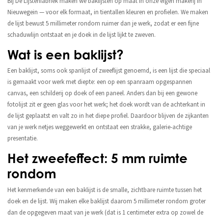
Bij De Lijstenfabriek maken we baklijsten op maat in onze eigen makerij in
Nieuwegein — voor elk formaat, in tientallen kleuren en profielen. We maken
de lijst bewust 5 millimeter rondom ruimer dan je werk, zodat er een fijne
schaduwlijn ontstaat en je doek in de lijst lijkt te zweven.
Wat is een baklijst?
Een baklijst, soms ook spanlijst of zweeflijst genoemd, is een lijst die speciaal
is gemaakt voor werk met diepte: een op een spanraam opgespannen
canvas, een schilderij op doek of een paneel. Anders dan bij een gewone
fotolijst zit er geen glas voor het werk; het doek wordt van de achterkant in
de lijst geplaatst en valt zo in het diepe profiel. Daardoor blijven de zijkanten
van je werk netjes weggewerkt en ontstaat een strakke, galerie-achtige
presentatie.
Het zweefeffect: 5 mm ruimte
rondom
Het kenmerkende van een baklijst is de smalle, zichtbare ruimte tussen het
doek en de lijst. Wij maken elke baklijst daarom 5 millimeter rondom groter
dan de opgegeven maat van je werk (dat is 1 centimeter extra op zowel de