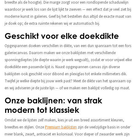
breedte als de hoogte). Die marge zorgt voor een rondlopende schaduwlijn
waardoor je werk los van de lijst lijkt te zweven — een effect dat je veel ziet bij
moderne kunst in galeries. Geef bij het bestellen dus altijd de exacte maat van
je doek op; de extra ruimte rekenen wij er automatisch bij.
Geschikt voor elke doekdikte
Opgespannen doeken verschillen in dikte, van een dun spanraam tot een fors
galeriecanvas. Daarom maken we onze baklijsten met verschillende
sponningdieptes (de diepte waarin je werk wegvalt), zodat er voor vrijwel elke
doekdikte een passende lijst is. Naast opgespannen canvas zijn diverse
baklijsten ook geschikt voor dibond en plexiglas tot enkele millimeters dik.
Twijfel je welke diepte bij jouw werk past? Meet de dikte van het spanraam op
en wij adviseren je de juiste lijn — of we maken een baklijst volledig op maat.
Onze baklijnen: van strak
modern tot klassiek
Omdat we de lijsten zelf maken, kies je uit een breed assortiment kleuren,
breedtes en stijlen. Onze
Premium baklijsten
zijn de veelzijdige basis in onder
meer blank, zwart, antraciet en koloniaal. Voor dieper of zwaarder werk zijn