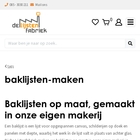
085 - 3030 211
Mail ons
0
tags
baklijsten-maken
Baklijsten op maat, gemaakt
in onze eigen makerij
Een baklijst is een lijst voor opgespannen canvas, schilderijen op doek en
panelen met diepte, waarbij het werk ín de lijst valt in plaats van achter glas.