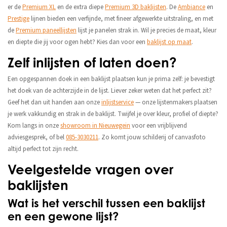
er de
Premium XL
en de extra diepe
Premium 3D baklijsten
. De
Ambiance
en
Prestige
lijnen bieden een verfijnde, met fineer afgewerkte uitstraling, en met
de
Premium paneellijsten
lijst je panelen strak in. Wil je precies de maat, kleur
en diepte die jij voor ogen hebt? Kies dan voor een
baklijst op maat
.
Zelf inlijsten of laten doen?
Een opgespannen doek in een baklijst plaatsen kun je prima zelf: je bevestigt
het doek van de achterzijde in de lijst. Liever zeker weten dat het perfect zit?
Geef het dan uit handen aan onze
inlijstservice
— onze lijstenmakers plaatsen
je werk vakkundig en strak in de baklijst. Twijfel je over kleur, profiel of diepte?
Kom langs in onze
showroom in Nieuwegein
voor een vrijblijvend
adviesgesprek, of bel
085-3030211
. Zo komt jouw schilderij of canvasfoto
altijd perfect tot zijn recht.
Veelgestelde vragen over
baklijsten
Wat is het verschil tussen een baklijst
en een gewone lijst?