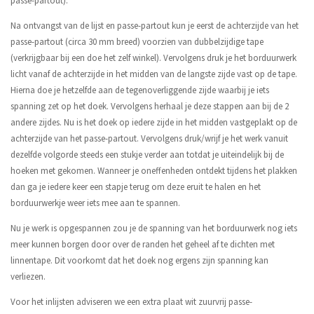
passe-partout).
Na ontvangst van de lijst en passe-partout kun je eerst de achterzijde van het
passe-partout (circa 30 mm breed) voorzien van dubbelzijdige tape
(verkrijgbaar bij een doe het zelf winkel). Vervolgens druk je het borduurwerk
licht vanaf de achterzijde in het midden van de langste zijde vast op de tape.
Hierna doe je hetzelfde aan de tegenoverliggende zijde waarbij je iets
spanning zet op het doek. Vervolgens herhaal je deze stappen aan bij de 2
andere zijdes. Nu is het doek op iedere zijde in het midden vastgeplakt op de
achterzijde van het passe-partout. Vervolgens druk/wrijf je het werk vanuit
dezelfde volgorde steeds een stukje verder aan totdat je uiteindelijk bij de
hoeken met gekomen. Wanneer je oneffenheden ontdekt tijdens het plakken
dan ga je iedere keer een stapje terug om deze eruit te halen en het
borduurwerkje weer iets mee aan te spannen.
Nu je werk is opgespannen zou je de spanning van het borduurwerk nog iets
meer kunnen borgen door over de randen het geheel af te dichten met
linnentape. Dit voorkomt dat het doek nog ergens zijn spanning kan
verliezen.
Voor het inlijsten adviseren we een extra plaat wit zuurvrij passe-