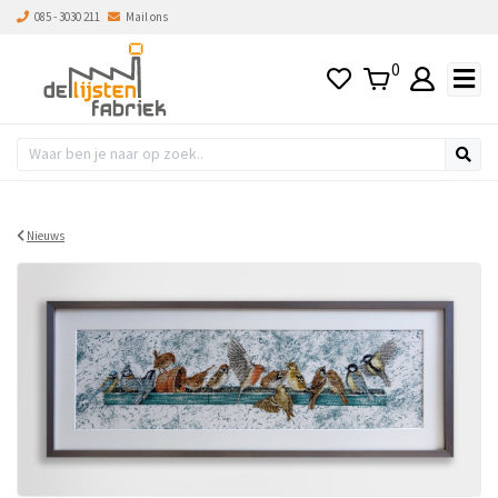
085 - 3030 211
Mail ons
0
Nieuws