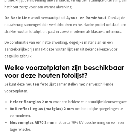
profiel krijgt de afbeelding alle aandacht, terwijl de natuurlijke uitstraling van
het hout zorgt voor een warme afwerking.
De Basic Line
wordt vervaardigd uit
Ayous- en Raminhout
. Dankzij de
nauwkeurig samengestelde verstekhoeken en het slanke profiel ontstaat een
strakke houten fotolijst die past in zowel moderne als klassieke interieurs.
De combinatie van een nette afwerking, degelijke materialen en een
aantrekkelijke prijs maakt deze houten lijst een uitstekende keuze voor
dagelijks gebruik.
Welke voorzetplaten zijn beschikbaar
voor deze houten fotolijst?
Je kunt deze
houten fotolijst
samenstellen met vier verschillende
voorzetplaten.
Helder floatglas 2 mm
voor een heldere en natuurlijke kleurweergave.
Anti reflectieglas (matglas) 2 mm
om hinderlijke spiegelingen te
verminderen.
Museumglas AR70 2 mm
met circa 70% UV-bescherming en een zeer
lage reflectie.