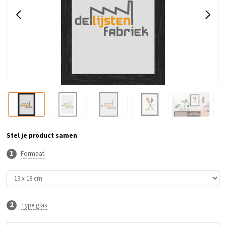
Stel je product samen
Formaat
Type glas