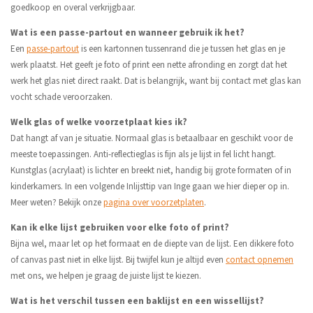
goedkoop en overal verkrijgbaar.
Wat is een passe-partout en wanneer gebruik ik het?
Een
passe-partout
is een kartonnen tussenrand die je tussen het glas en je
werk plaatst. Het geeft je foto of print een nette afronding en zorgt dat het
werk het glas niet direct raakt. Dat is belangrijk, want bij contact met glas kan
vocht schade veroorzaken.
Welk glas of welke voorzetplaat kies ik?
Dat hangt af van je situatie. Normaal glas is betaalbaar en geschikt voor de
meeste toepassingen. Anti-reflectieglas is fijn als je lijst in fel licht hangt.
Kunstglas (acrylaat) is lichter en breekt niet, handig bij grote formaten of in
kinderkamers. In een volgende Inlijsttip van Inge gaan we hier dieper op in.
Meer weten? Bekijk onze
pagina over voorzetplaten
.
Kan ik elke lijst gebruiken voor elke foto of print?
Bijna wel, maar let op het formaat en de diepte van de lijst. Een dikkere foto
of canvas past niet in elke lijst. Bij twijfel kun je altijd even
contact opnemen
met ons, we helpen je graag de juiste lijst te kiezen.
Wat is het verschil tussen een baklijst en een wissellijst?