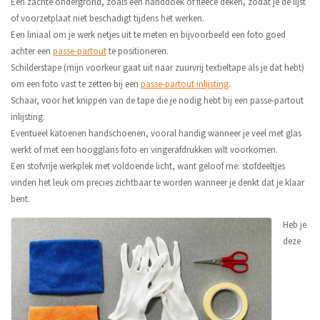
Een zachte ondergrond, zoals een handdoek of fleece deken, zodat je de lijst
of voorzetplaat niet beschadigt tijdens het werken.
Een liniaal om je werk netjes uit te meten en bijvoorbeeld een foto goed
achter een
passe-partout
te positioneren.
Schilderstape (mijn voorkeur gaat uit naar zuurvrij textieltape als je dat hebt)
om een foto vast te zetten bij een
passe-partout inlijsting
.
Schaar, voor het knippen van de tape die je nodig hebt bij een passe-partout
inlijsting.
Eventueel katoenen handschoenen, vooral handig wanneer je veel met glas
werkt of met een hoogglans foto en vingerafdrukken wilt voorkomen.
Een stofvrije werkplek met voldoende licht, want geloof me: stofdeeltjes
vinden het leuk om precies zichtbaar te worden wanneer je denkt dat je klaar
bent.
Heb je
deze