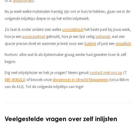
(o.a.
glassoorten
).
Nu je weet welke materialen handig zijn om in huis te hebben, gaan we in de
volgende inlijsttips dieper in op het echte inlijstwerk.
Zo laat ik onder andere zien welke
voorzetplaat
het beste past bij jouw werk,
hoe je een
passe-partout
gebruikt, hoe je een lijst veilig
ophangt
, wat een
spacer precies doet en wanneer je kiest voor een
baklijst
of juist een
wissellijst
.
Kortom: alles wat ik als lijstenmaker graag eerder had geweten toen ik zelf
begon.
Erg veel inlijstplezier en heb je vragen? Neem gerust
contact met ons op
(T
085-3030211
) of bezoek onze
showroom in Utrecht/Nieuwegein
(circa 800 m
van de A12). Tot de volgende Inlijsttips van Inge!
Veelgestelde vragen over zelf inlijsten