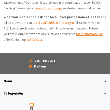
Wil je toch glas? Dan is een diepe lijst nodig in combinatie met een baklijst.
Twijfel je? Neem gerust
contact met ons op
, we denken graag met je mee.
Waar kan ik terecht als ik het toch liever professioneel laat doen?
Bij de showroom van
De Lijstenfabriek in Nieuwegein
(circa 800 m van de
A12) kun je terecht voor professioneel inlijstadvies en maatwerk. Je bent
welkom in onze showroom of je kunt ons bereiken via
het contactformulier
of telefonisch op
085-3030211
.
085 - 3030 211
Mail ons
Menu
Categorieën