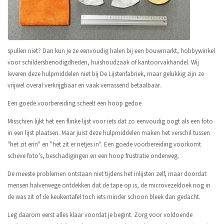
spullen niet? Dan kun je ze eenvoudig halen bij een bouwmarkt, hobbywinkel
voor schildersbenodigdheden, huishoudzaak of kantoorvakhandel. Wij
leveren deze hulpmiddelen niet bij De Lijstenfabriek, maar gelukkig zijn ze
vrijwel overal verkrijgbaar en vaak verrassend betaalbaar.
Een goede voorbereiding scheelt een hoop gedoe
Misschien lijkt het een flinke lijst voor iets dat zo eenvoudig oogt als een foto
in een lijst plaatsen. Maar juist deze hulpmiddelen maken het verschil tussen
"het zit erin" en "het zit er netjes in". Een goede voorbereiding voorkomt
scheve foto's, beschadigingen en een hoop frustratie onderweg.
De meeste problemen ontstaan niet tijdens het inlijsten zelf, maar doordat
mensen halverwege ontdekken dat de tape op is, de microvezeldoek nog in
de was zit of de keukentafel toch iets minder schoon bleek dan gedacht.
Leg daarom eerst alles klaar voordat je begint. Zorg voor voldoende