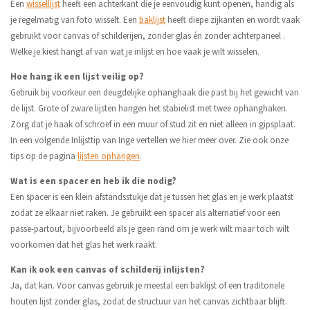
Een
wissellijst
heeft een achterkant die je eenvoudig kunt openen, handig als
je regelmatig van foto wisselt. Een
baklijst
heeft diepe zijkanten en wordt vaak
gebruikt voor canvas of schilderijen, zonder glas én zonder achterpaneel .
Welke je kiest hangt af van wat je inlijst en hoe vaak je wilt wisselen.
Hoe hang ik een lijst veilig op?
Gebruik bij voorkeur een deugdelijke ophanghaak die past bij het gewicht van
de lijst. Grote of zware lijsten hangen het stabielist met twee ophanghaken.
Zorg dat je haak of schroef in een muur of stud zit en niet alleen in gipsplaat.
In een volgende Inlijsttip van Inge vertellen we hier meer over. Zie ook onze
tips op de pagina
lijsten ophangen
.
Wat is een spacer en heb ik die nodig?
Een spacer is een klein afstandsstukje dat je tussen het glas en je werk plaatst
zodat ze elkaar niet raken. Je gebruikt een spacer als alternatief voor een
passe-partout, bijvoorbeeld als je geen rand om je werk wilt maar toch wilt
voorkomen dat het glas het werk raakt.
Kan ik ook een canvas of schilderij inlijsten?
Ja, dat kan. Voor canvas gebruik je meestal een baklijst of een traditonele
houten lijst zonder glas, zodat de structuur van het canvas zichtbaar blijft.