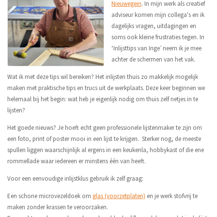
Nieuwegein
. In mijn werk als creatief
adviseur komen mijn collega's en ik
dagelijks vragen, uitdagingen en
soms ook kleine frustraties tegen. In
‘Inlijsttips van Inge’ neem ik je mee
achter de schermen van het vak.
Wat ik met deze tips wil bereiken? Het inlijsten thuis zo makkelijk mogelijk
maken met praktische tips en trucs uit de werkplaats. Deze keer beginnen we
helemaal bij het begin: wat heb je eigenlijk nodig om thuis zelf netjes in te
lijsten?
Het goede nieuws? Je hoeft echt geen professionele lijstenmaker te zijn om
een foto, print of poster mooi in een lijst te krijgen. Sterker nog, de meeste
spullen liggen waarschijnlijk al ergens in een keukenla, hobbykast of die ene
rommellade waar iedereen er minstens één van heeft.
Voor een eenvoudige inlijstklus gebruik ik zelf graag:
Een schone microvezeldoek om
glas (voorzetplaten)
en je werk stofvrij te
maken zonder krassen te veroorzaken.