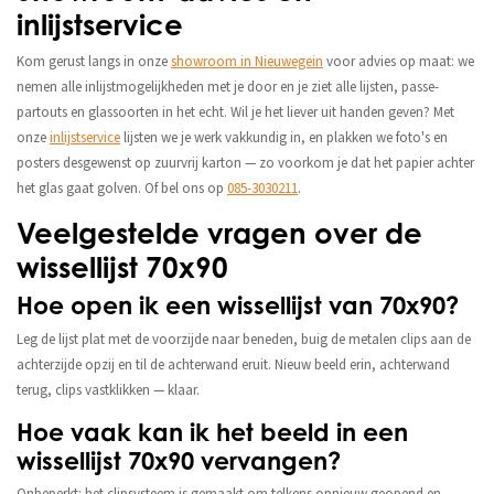
inlijstservice
Kom gerust langs in onze
showroom in Nieuwegein
voor advies op maat: we
nemen alle inlijstmogelijkheden met je door en je ziet alle lijsten, passe-
partouts en glassoorten in het echt. Wil je het liever uit handen geven? Met
onze
inlijstservice
lijsten we je werk vakkundig in, en plakken we foto's en
posters desgewenst op zuurvrij karton — zo voorkom je dat het papier achter
het glas gaat golven. Of bel ons op
085-3030211
.
Veelgestelde vragen over de
wissellijst 70x90
Hoe open ik een wissellijst van 70x90?
Leg de lijst plat met de voorzijde naar beneden, buig de metalen clips aan de
achterzijde opzij en til de achterwand eruit. Nieuw beeld erin, achterwand
terug, clips vastklikken — klaar.
Hoe vaak kan ik het beeld in een
wissellijst 70x90 vervangen?