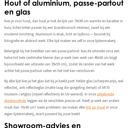
Hout of aluminium, passe-partout
en glas
Kies je voor hout, dan haal je met de lijst van 70x90 cm warmte en karakter in
huis; lichte tinten passen bij een Scandinavisch interieur, zwart bij een
moderne inrichting. Aluminium is strak, licht en tijdloos — favoriet bij
fotografie en abstract werk. Elke lijst maken we zelf in onze lijstenmakerij.
Belangrijk bij het bestellen van een passe-partout: kies de uitsnede circa een
halve tot hele centimeter kleiner dan je werk (een werk van 40x60 cm krijgt
bijvoorbeeld een uitsnede van 39x59 cm), zodat de randen van het werk
achter het passe-partout vallen en het niet kan verschuiven.
Bij elke lijst kies je het glas dat bij je beeld past: helder glas (scherpste prijs, wel
reflectie), anti-reflectieglas (matte laag die spiegeling dempt) of AR70
museum-/artglas (vrijwel reflectievrij én UV-werend). In onze
uitgebreide
glaskeuzehulp
leggen we de verschillen precies uit. Heeft je werk een andere
maat dan 70x90 cm? Geen probleem: we maken elke
lijst op maat
in onze
eigen lijstenmakerij, exact passend bij jouw beeld.
Showroom-advies en