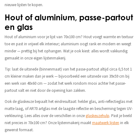
nieuwe lijsten te kopen.
Hout of aluminium, passe-partout
en glas
Hout of aluminium voor je lijst van 70x100 cm? Hout voegt warmte en textuur
toe en past in vrijwel elk interieur; aluminium oogt rank en modern en weegt
minder — prettig bij het ophangen. Wat je ook kiest: alles wordt vakkundig
gemaakt in onze eigen lijstenmakerij.
Tip: laat de uitsnede (binnenmaat) van het passe-partout altijd circa 0,5 tot 1
cm kleiner maken dan je werk — bijvoorbeeld een uitsnede van 39x59 cm bij
een werk van 40x60 cm — zodat het werk rondom mooi achter het passe-
partout valt en niet door de opening kan zakken.
Ook de glaskeuze bepaalt het eindresultaat: helder glas, anti-reflectieglas met
matte laag, of AR70 artglas met de laagste reflectie en bescherming tegen UV-
verkleuring. Lees alles over de verschillen in onze
glaskeuzehulp
. Past je beeld
niet precies in 70x100 cm? Onze lijstenmakerij maakt
maatwerk lijsten
in elk
gewenst formaat.