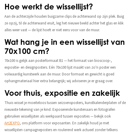
Hoe werkt de wissellijst?
Aan de achterzijde houden buigzame clips de achterwand op zijn plek. Buig
ze opzij, til de achterwand eruit, leg het nieuwe beeld achter het glas en klik
alles weer vast — de lijst hoeft er niet eens voor van de muur.
Wat hang je in een wissellijst van
70x100 cm?
70x100 is gelijk aan posterformaat B1 — het formaat van bioscoop-,
expositie- en designposters. Eén 70x100 lijst maakt van zo'n poster een
volwaardig kunstwerk aan de muur. Door formaat en gewicht is goed
ophangmateriaal hier extra belangrijk; wij adviseren je er graag over.
Voor thuis, expositie en zakelijk
Thuis wissel je moeiteloos tussen seizoensposters, kunstkalenderplaten of de
nieuwste tekening van je kind. Exposerende kunstenaars en fotografen
gebruiken wissellijsten als werkpaard tussen exposities — bekijk ook
Art2EXPO
, ons platform voor exposanten. En zakelijk houd je met
wissellijsten campagneposters en roulerend werk actueel zonder telkens