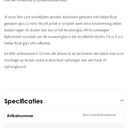
met een fineerfolie in donkerblauwe kleur.
Al onze Slim Line wissellijsten worden standaard geleverd met helder float
geslepen glas (2 mm). Mocht je het in te lijsten werk extra bescherming willen
bieden tegen UV stralen dan kun je het Museumglas AR70 overwegen.
Bijkomend voordeel van dit museumglas is dat de reflectie slechts 1% is (t.o.v.
helder float glas 10% reflectie).
De MDF achterwand is 3,0 mm dik (klasse A) en we leveren een kabel mee voor
montage op de lijst zodat je deze kunt ophangen aan een haak of
ophangkoord.
Specificaties
Slim Line donkerblauw
Artikelnummer