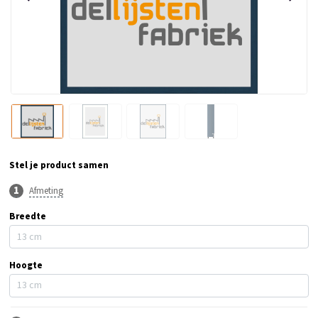
Stel je product samen
Afmeting
Breedte
Hoogte