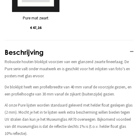
Pure mat zwart
€ 47,16
Beschrijving
Robuuste houten bloklijst voorzien van een glanzend zwarte fineerlaag. De
Pure serie valt onder maatwerk en is geschikt voor het inlijsten van foto's en
posters met glas ervoor.
De bloklijst heeft een profielbreedte van 40 mm vanaf de voorzijde gezien, en
een profielhoogte van 30 mm vanaf de zijkant (buitenzijde) gezien.
Al onze Pure lijsten worden standaard geleverd met helder float geslepen glas
(2 mm). Mocht je het in te lijsten werk extra bescherming willen bieden tegen
UV stralen dan kun je het Museumglas AR70 overwegen. Bijkomend voordeel
van dit museumglas is dat de reflectie slechts 1% is (t.o.v. helder float glas
10% reflectie).