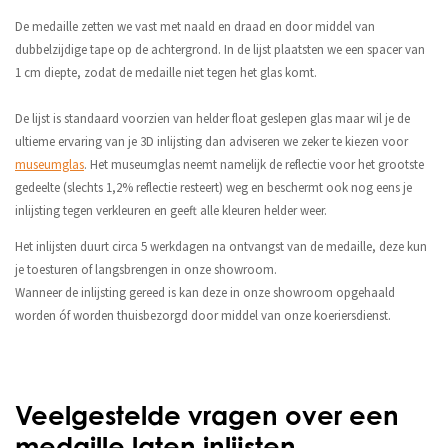
De medaille zetten we vast met naald en draad en door middel van
dubbelzijdige tape op de achtergrond. In de lijst plaatsten we een spacer van
1 cm diepte, zodat de medaille niet tegen het glas komt.
De lijst is standaard voorzien van helder float geslepen glas maar wil je de
ultieme ervaring van je 3D inlijsting dan adviseren we zeker te kiezen voor
museumglas
. Het museumglas neemt namelijk de reflectie voor het grootste
gedeelte (slechts 1,2% reflectie resteert) weg en beschermt ook nog eens je
inlijsting tegen verkleuren en geeft alle kleuren helder weer.
Het inlijsten duurt circa 5 werkdagen na ontvangst van de medaille, deze kun
je toesturen of langsbrengen in onze showroom.
Wanneer de inlijsting gereed is kan deze in onze showroom opgehaald
worden óf worden thuisbezorgd door middel van onze koeriersdienst.
Veelgestelde vragen over een
medaille laten inlijsten