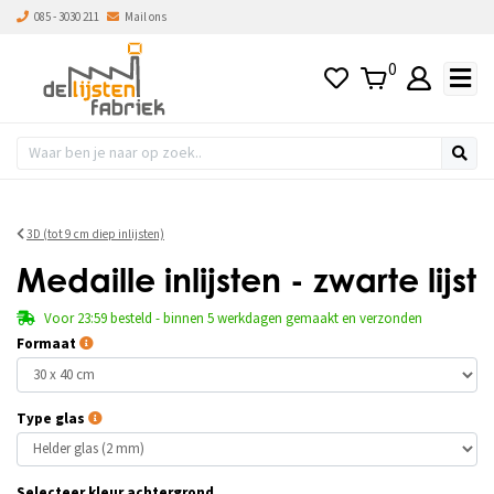
085 - 3030 211
Mail ons
0
3D (tot 9 cm diep inlijsten)
Medaille inlijsten - zwarte lijst
Voor 23:59 besteld - binnen 5 werkdagen gemaakt en verzonden
Formaat
Type glas
Selecteer kleur achtergrond