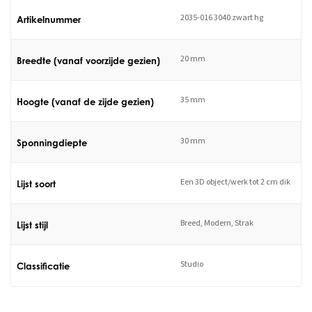
2035-016 3040 zwart hg
Artikelnummer
20 mm
Breedte (vanaf voorzijde gezien)
35 mm
Hoogte (vanaf de zijde gezien)
30 mm
Sponningdiepte
Een 3D object/werk tot 2 cm dik
Lijst soort
Breed, Modern, Strak
Lijst stijl
Studio
Classificatie