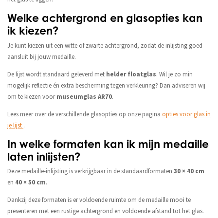
Welke achtergrond en glasopties kan
ik kiezen?
Je kunt kiezen uit een witte of zwarte achtergrond, zodat de inlijsting goed
aansluit bij jouw medaille.
De lijst wordt standaard geleverd met
helder floatglas
. Wil je zo min
mogelijk reflectie én extra bescherming tegen verkleuring? Dan adviseren wij
om te kiezen voor
museumglas AR70
.
Lees meer over de verschillende glasopties op onze pagina
opties voor glas in
je lijst
.
In welke formaten kan ik mijn medaille
laten inlijsten?
Deze medaille-inlijsting is verkrijgbaar in de standaardformaten
30 × 40 cm
en
40 × 50 cm
.
Dankzij deze formaten is er voldoende ruimte om de medaille mooi te
presenteren met een rustige achtergrond en voldoende afstand tot het glas.