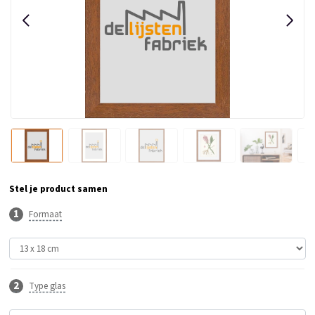
Stel je product samen
Formaat
Type glas