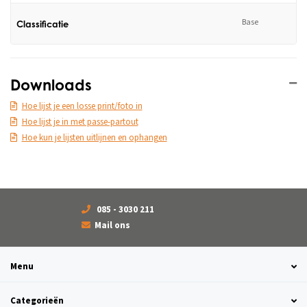
Base
Classificatie
Downloads
Hoe lijst je een losse print/foto in
Hoe lijst je in met passe-partout
Hoe kun je lijsten uitlijnen en ophangen
085 - 3030 211
Mail ons
Menu
Categorieën