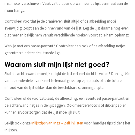
millimeter verschuiven. Vaak valt dit pas op wanneer de lijst eenmaal aan de
muur hangt.
Controleer voordat je de draaiveren sluit altijd of de afbeelding mooi
evenwijdig loopt aan de binnenrand van de lijst. Leg de lijst daarna nog even
plat neer en bekijk hem vanuit verschillende hoeken voordat je hem ophangt.
Werk je met een passe-partout? Controleer dan ook of de afbeelding netjes
gecentreerd achter de uitsnede ligt.
Waarom sluit mijn lijst niet goed?
Sluit de achterwand moeilijk of lijkt de lijst net niet dicht te willen? Dan ligt één
van de onderdelen vaak niet helemaal goed op zijn plaats of is de totale
inhoud van de lijst dikker dan de beschikbare sponningdiepte.
Controleer of de voorzetplaat, de afbeelding, een eventueel passe-partout en
de achterwand netjes in de lijst liggen. Ook meerdere foto's of dikker papier
kunnen ervoor zorgen dat de lijst moeilijk sluit.
Bekijk ook onze
Inlijsttips van Inge – Zelf inlijsten
voor handige tips tijdens het
inlijsten.