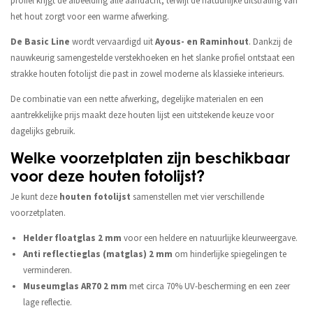
profiel krijgt de afbeelding alle aandacht, terwijl de natuurlijke uitstraling van
het hout zorgt voor een warme afwerking.
De Basic Line
wordt vervaardigd uit
Ayous- en Raminhout
. Dankzij de
nauwkeurig samengestelde verstekhoeken en het slanke profiel ontstaat een
strakke houten fotolijst die past in zowel moderne als klassieke interieurs.
De combinatie van een nette afwerking, degelijke materialen en een
aantrekkelijke prijs maakt deze houten lijst een uitstekende keuze voor
dagelijks gebruik.
Welke voorzetplaten zijn beschikbaar
voor deze houten fotolijst?
Je kunt deze
houten fotolijst
samenstellen met vier verschillende
voorzetplaten.
Helder floatglas 2 mm
voor een heldere en natuurlijke kleurweergave.
Anti reflectieglas (matglas) 2 mm
om hinderlijke spiegelingen te
verminderen.
Museumglas AR70 2 mm
met circa 70% UV-bescherming en een zeer
lage reflectie.