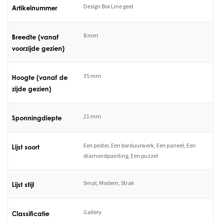
Design Box Line geel
Artikelnummer
8 mm
Breedte (vanaf
voorzijde gezien)
35 mm
Hoogte (vanaf de
zijde gezien)
21 mm
Sponningdiepte
Een poster, Een borduurwerk, Een paneel, Een
Lijst soort
diamondpainting, Een puzzel
Smal, Modern, Strak
Lijst stijl
Gallery
Classificatie