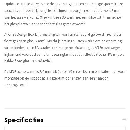
Optioneel kun je kiezen voor de uitvoering met een 8 mm hoge spacer. Deze
spacer is in dezelfde kleur gele folie fineer en zorgt ervoor dat je werk 8 mm
van het glas vrij komt. Of je kunt een 3D werk met een dikte tot 7 mm achter
het glas plaatsen zonder dat het glas geraakt wordt.
Al onze Design Box Line wissellijsten worden standaard geleverd met helder
float geslepen glas (2 mm). Mocht je het in te lijsten werk extra bescherming
willen bieden tegen UV stralen dan kun je het Museumglas AR70 overwegen.
Bijkomend voordeel van dit museumglas is dat de reflectie slechts 1% is (t.o.v.
helder float glas 10% reflectie).
De MDF achterwand is 3,0 mm dik (klasse A) en we leveren een kabel mee voor
montage op de lijst zodat je deze kunt ophangen aan een haak of
ophangkoord.
Specificaties