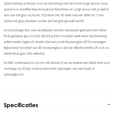
Optioneel kun je kiezen voor de uitvoering met een 8 mm hoge spacer. Deze
spacer is in dezelfde kleur koraalroze folie fineer en zorgt ervoor dat je werk 8
mm van het glas vrij komt. Of je kunt een 3D werk met een dikte tot 7 mm
achter het glas plaatsen zonder dat het glas geraakt wordt.
Al onze Design Box Line wissellijsten worden standaard geleverd met helder
float geslepen glas (2 mm). Mocht je het in te lijsten werk extra bescherming
willen bieden tegen UV stralen dan kun je het Museumglas AR70 overwegen.
Bijkomend voordeel van dit museumglas is dat de reflectie slechts 1% is (t.o.v.
helder float glas 10% reflectie).
De MDF achterwand is 3,0 mm dik (klasse A) en we leveren een kabel mee voor
montage op de lijst zodat je deze kunt ophangen aan een haak of
ophangkoord.
Specificaties