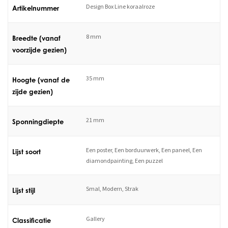
Design Box Line koraalroze
Artikelnummer
8 mm
Breedte (vanaf
voorzijde gezien)
35 mm
Hoogte (vanaf de
zijde gezien)
21 mm
Sponningdiepte
Een poster, Een borduurwerk, Een paneel, Een
Lijst soort
diamondpainting, Een puzzel
Smal, Modern, Strak
Lijst stijl
Gallery
Classificatie