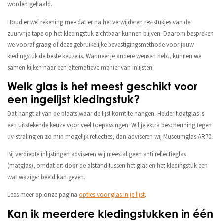
worden gehaald.
Houd er wel rekening mee dat er na het verwijderen reststukjes van de
zuurvrije tape op het kledingstuk zichtbaar kunnen blijven. Daarom bespreken
we vooraf graag of deze gebruikelijke bevestigingsmethode voor jouw
kledingstuk de beste keuze is. Wanneer je andere wensen hebt, kunnen we
samen kijken naar een alternatieve manier van inlijsten.
Welk glas is het meest geschikt voor
een ingelijst kledingstuk?
Dat hangt af van de plaats waar de lijst komt te hangen. Helder floatglas is
een uitstekende keuze voor veel toepassingen. Wil je extra bescherming tegen
uv-straling en zo min mogelijk reflecties, dan adviseren wij Museumglas AR70.
Bij verdiepte inlijstingen adviseren wij meestal geen anti reflectieglas
(matglas), omdat dit door de afstand tussen het glas en het kledingstuk een
wat waziger beeld kan geven.
Lees meer op onze pagina
opties voor glas in je lijst
.
Kan ik meerdere kledingstukken in één