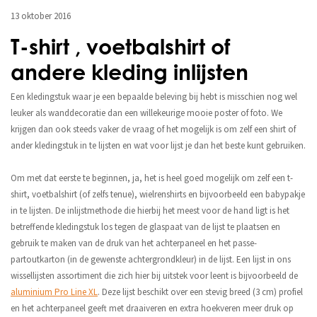
13 oktober 2016
T-shirt , voetbalshirt of
andere kleding inlijsten
Een kledingstuk waar je een bepaalde beleving bij hebt is misschien nog wel
leuker als wanddecoratie dan een willekeurige mooie poster of foto. We
krijgen dan ook steeds vaker de vraag of het mogelijk is om zelf een shirt of
ander kledingstuk in te lijsten en wat voor lijst je dan het beste kunt gebruiken.
Om met dat eerste te beginnen, ja, het is heel goed mogelijk om zelf een t-
shirt, voetbalshirt (of zelfs tenue), wielrenshirts en bijvoorbeeld een babypakje
in te lijsten. De inlijstmethode die hierbij het meest voor de hand ligt is het
betreffende kledingstuk los tegen de glaspaat van de lijst te plaatsen en
gebruik te maken van de druk van het achterpaneel en het passe-
partoutkarton (in de gewenste achtergrondkleur) in de lijst. Een lijst in ons
wissellijsten assortiment die zich hier bij uitstek voor leent is bijvoorbeeld de
aluminium Pro Line XL
. Deze lijst beschikt over een stevig breed (3 cm) profiel
en het achterpaneel geeft met draaiveren en extra hoekveren meer druk op