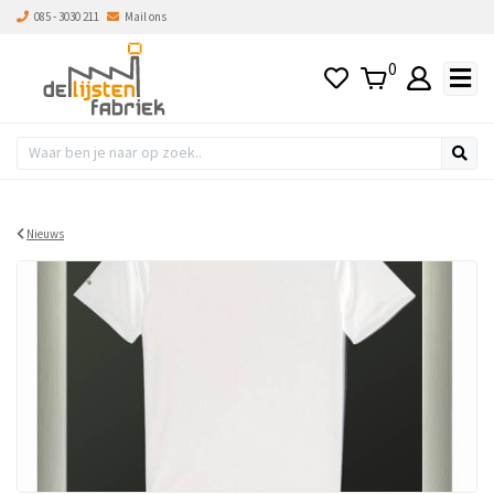
085 - 3030 211
Mail ons
0
Nieuws