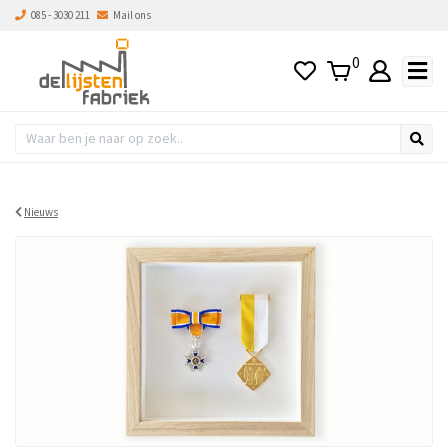
085 - 3030 211
Mail ons
0
Nieuws