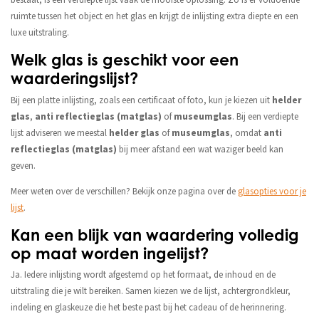
bestaat, is een verdiepte lijst vaak de mooiste oplossing. Zo is er voldoende
ruimte tussen het object en het glas en krijgt de inlijsting extra diepte en een
luxe uitstraling.
Welk glas is geschikt voor een
waarderingslijst?
Bij een platte inlijsting, zoals een certificaat of foto, kun je kiezen uit
helder
glas
,
anti reflectieglas (matglas)
of
museumglas
. Bij een verdiepte
lijst adviseren we meestal
helder glas
of
museumglas
, omdat
anti
reflectieglas (matglas)
bij meer afstand een wat waziger beeld kan
geven.
Meer weten over de verschillen? Bekijk onze pagina over de
glasopties voor je
lijst
.
Kan een blijk van waardering volledig
op maat worden ingelijst?
Ja. Iedere inlijsting wordt afgestemd op het formaat, de inhoud en de
uitstraling die je wilt bereiken. Samen kiezen we de lijst, achtergrondkleur,
indeling en glaskeuze die het beste past bij het cadeau of de herinnering.