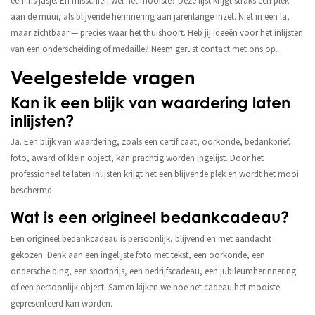
een fris jasje. En misschien wel het mooiste? Deze lijst krijgt straks een plek
aan de muur, als blijvende herinnering aan jarenlange inzet. Niet in een la,
maar zichtbaar — precies waar het thuishoort. Heb jij ideeën voor het inlijsten
van een onderscheiding of medaille? Neem gerust contact met ons op.
Veelgestelde vragen
Kan ik een blijk van waardering laten
inlijsten?
Ja. Een blijk van waardering, zoals een certificaat, oorkonde, bedankbrief,
foto, award of klein object, kan prachtig worden ingelijst. Door het
professioneel te laten inlijsten krijgt het een blijvende plek en wordt het mooi
beschermd.
Wat is een origineel bedankcadeau?
Een origineel bedankcadeau is persoonlijk, blijvend en met aandacht
gekozen. Denk aan een ingelijste foto met tekst, een oorkonde, een
onderscheiding, een sportprijs, een bedrijfscadeau, een jubileumherinnering
of een persoonlijk object. Samen kijken we hoe het cadeau het mooiste
gepresenteerd kan worden.