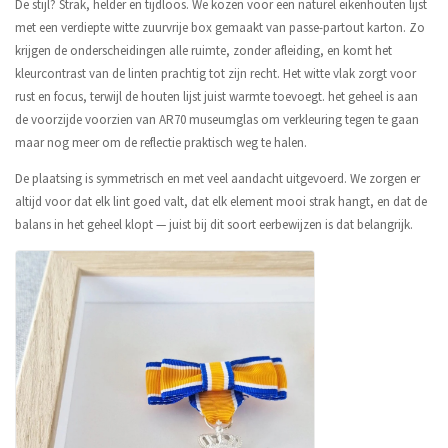
De stijl? Strak, helder en tijdloos. We kozen voor een naturel eikenhouten lijst
met een verdiepte witte zuurvrije box gemaakt van passe-partout karton. Zo
krijgen de onderscheidingen alle ruimte, zonder afleiding, en komt het
kleurcontrast van de linten prachtig tot zijn recht. Het witte vlak zorgt voor
rust en focus, terwijl de houten lijst juist warmte toevoegt. het geheel is aan
de voorzijde voorzien van AR70 museumglas om verkleuring tegen te gaan
maar nog meer om de reflectie praktisch weg te halen.
De plaatsing is symmetrisch en met veel aandacht uitgevoerd. We zorgen er
altijd voor dat elk lint goed valt, dat elk element mooi strak hangt, en dat de
balans in het geheel klopt — juist bij dit soort eerbewijzen is dat belangrijk.