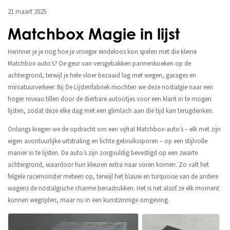
21 maart 2025
Matchbox Magie in lijst
Herinner je je nog hoe je vroeger eindeloos kon spelen met die kleine
Matchbox-auto’s? De geur van versgebakken pannenkoeken op de
achtergrond, terwijl je hele vloer bezaaid lag met wegen, garages en
miniatuurverkeer. Bij De Lijstenfabriek mochten we deze nostalgie naar een
hoger niveau tillen door de dierbare autootjes voor een klant in te mogen
lijsten, zodat deze elke dag met een glimlach aan die tijd kan terugdenken.
Onlangs kregen we de opdracht om een vijftal Matchbox-auto’s – elk met zijn
eigen avontuurlijke uitstraling en lichte gebruikssporen – op een stijlvolle
manier in te lijsten. De auto’s zijn zorgvuldig bevestigd op een zwarte
achtergrond, waardoor hun kleuren extra naar voren komen. Zo valt het
felgele racemonster meteen op, terwijl het blauw en turquoise van de andere
wagens de nostalgische charme benadrukken. Het is net alsof ze elk moment
kunnen wegrijden, maar nu in een kunstzinnige omgeving.