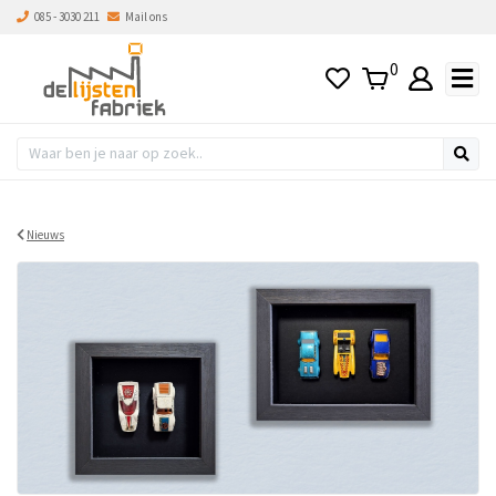
085 - 3030 211
Mail ons
0
Nieuws