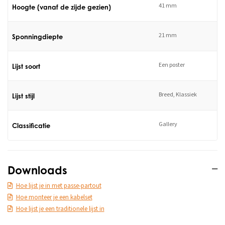
41 mm
Hoogte (vanaf de zijde gezien)
21 mm
Sponningdiepte
Een poster
Lijst soort
Breed, Klassiek
Lijst stijl
Gallery
Classificatie
Downloads
Hoe lijst je in met passe-partout
Hoe monteer je een kabelset
Hoe lijst je een traditionele lijst in