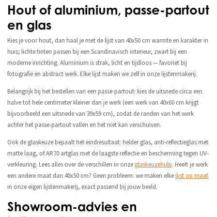
Hout of aluminium, passe-partout
en glas
Kies je voor hout, dan haal je met de lijst van 40x50 cm warmte en karakter in
huis; lichte tinten passen bij een Scandinavisch interieur, zwart bij een
moderne inrichting. Aluminium is strak, licht en tijdloos — favoriet bij
fotografie en abstract werk. Elke lijst maken we zelf in onze lijstenmakerij.
Belangrijk bij het bestellen van een passe-partout: kies de uitsnede circa een
halve tot hele centimeter kleiner dan je werk (een werk van 40x60 cm krijgt
bijvoorbeeld een uitsnede van 39x59 cm), zodat de randen van het werk
achter het passe-partout vallen en het niet kan verschuiven.
Ook de glaskeuze bepaalt het eindresultaat: helder glas, anti-reflectieglas met
matte laag, of AR70 artglas met de laagste reflectie en bescherming tegen UV-
verkleuring. Lees alles over de verschillen in onze
glaskeuzehulp
. Heeft je werk
een andere maat dan 40x50 cm? Geen probleem: we maken elke
lijst op maat
in onze eigen lijstenmakerij, exact passend bij jouw beeld.
Showroom-advies en