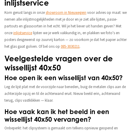
inlijstservice
Kom gerust langs in onze
showroom in Nieuwegein
voor advies op maat: we
nemen alle inlijstmogelijkheden met je door en je ziet alle lijsten, passe-
partouts en glassoorten in het echt. Wil je het liever uit handen geven? Met
onze
inlijstservice
lijsten we je werk vakkundig in, en plakken we foto's en
posters desgewenst op zuurvrij karton — zo voorkom je dat het papier achter
het glas gaat golven. Of bel ons op
085-3030211
.
Veelgestelde vragen over de
wissellijst 40x50
Hoe open ik een wissellijst van 40x50?
Leg de lijst plat met de voorzijde naar beneden, buig de metalen clips aan de
achterzijde opzij en til de achterwand eruit. Nieuw beeld erin, achterwand
terug, clips vastklikken — klaar.
Hoe vaak kan ik het beeld in een
wissellijst 40x50 vervangen?
Onbeperkt: het clipsysteem is gemaakt om telkens opnieuw geopend en