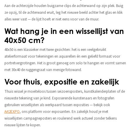
Aan de achterzijde houden buigzame clips de achterwand op zijn plek. Buig
ze opzij, til de achterwand eruit, leg het nieuwe beeld achter het glas en klik
alles weer vast — de lijst hoeft er niet eens voor van de muur.
Wat hang je in een wissellijst van
40x50 cm?
40x50 is een klassieker met twee gezichten: het is een veelgebruikt
atelierformaat voor tekeningen en aquarellen én een geliefd formaat voor
portretvergrotingen. Het is groot genoeg om solo te hangen en vormt samen
met 30x40 de ruggengraat van menige fotowand.
Voor thuis, expositie en zakelijk
Thuis wissel je moeiteloos tussen seizoensposters, kunstkalenderplaten of de
nieuwste tekening van je kind. Exposerende kunstenaars en fotografen
gebruiken wissellijsten als werkpaard tussen exposities — bekijk ook
Art2EXPO
, ons platform voor exposanten. En zakelijk houd je met
wissellijsten campagneposters en roulerend werk actueel zonder telkens
nieuwe lijsten te kopen.