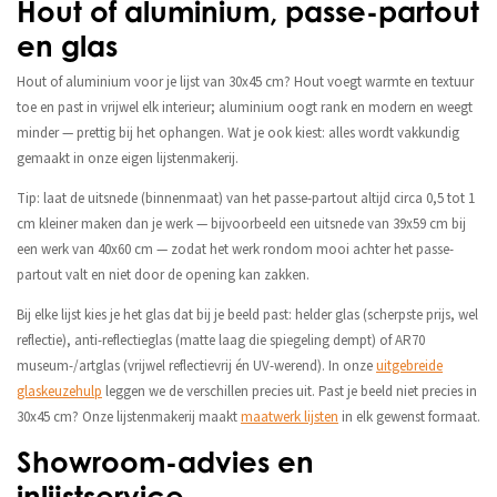
Hout of aluminium, passe-partout
en glas
Hout of aluminium voor je lijst van 30x45 cm? Hout voegt warmte en textuur
toe en past in vrijwel elk interieur; aluminium oogt rank en modern en weegt
minder — prettig bij het ophangen. Wat je ook kiest: alles wordt vakkundig
gemaakt in onze eigen lijstenmakerij.
Tip: laat de uitsnede (binnenmaat) van het passe-partout altijd circa 0,5 tot 1
cm kleiner maken dan je werk — bijvoorbeeld een uitsnede van 39x59 cm bij
een werk van 40x60 cm — zodat het werk rondom mooi achter het passe-
partout valt en niet door de opening kan zakken.
Bij elke lijst kies je het glas dat bij je beeld past: helder glas (scherpste prijs, wel
reflectie), anti-reflectieglas (matte laag die spiegeling dempt) of AR70
museum-/artglas (vrijwel reflectievrij én UV-werend). In onze
uitgebreide
glaskeuzehulp
leggen we de verschillen precies uit. Past je beeld niet precies in
30x45 cm? Onze lijstenmakerij maakt
maatwerk lijsten
in elk gewenst formaat.
Showroom-advies en
inlijstservice