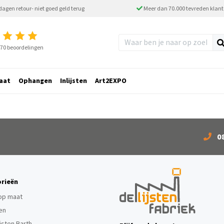
dagen retour- niet goed geld terug
Meer dan 70.000 tevreden klan
2770 beoordelingen
aat
Ophangen
Inlijsten
Art2EXPO
0
rieën
 op maat
ten
ijsten Barth