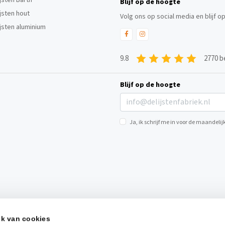
Blijf op de hoogte
ijsten hout
Volg ons op social media en blijf o
ijsten aluminium
9.8
2770 b
Blijf op de hoogte
Ja, ik schrijf me in voor de maandel
ik van cookies