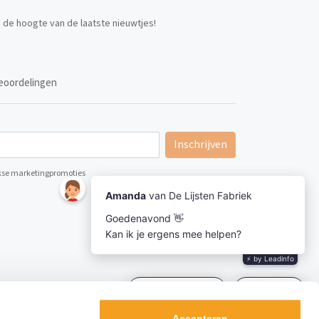
p de hoogte van de laatste nieuwtjes!
eoordelingen
Inschrijven
ijkse marketingpromoties
Accepteren