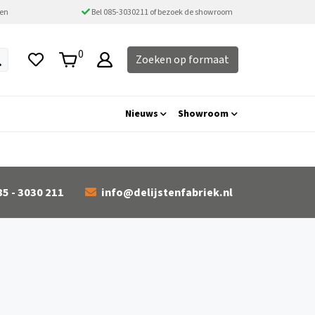
ten
Bel 085-3030211 of bezoek de showroom
0
Zoeken op formaat
Nieuws
Showroom
85 - 3030 211
info@delijstenfabriek.nl