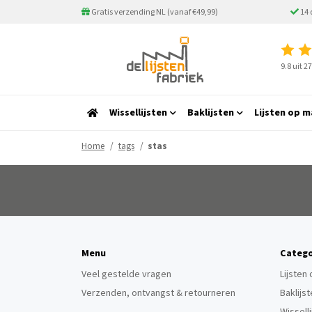
Gratis verzending NL (vanaf €49,99)
14 
9.8 uit 
Wissellijsten
Baklijsten
Lijsten op m
Home
tags
stas
Menu
Catego
Veel gestelde vragen
Lijsten
Verzenden, ontvangst & retourneren
Baklijs
Wissell