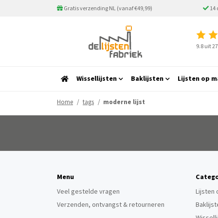
Gratis verzending NL (vanaf €49,99)
14 
9.8 uit 
Wissellijsten
Baklijsten
Lijsten op m
Home
tags
moderne lijst
Menu
Catego
Veel gestelde vragen
Lijsten
Verzenden, ontvangst & retourneren
Baklijs
Wissell