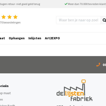
dagen retour- niet goed geld terug
Meer dan 70.000 tevreden klan
2770 beoordelingen
aat
Ophangen
Inlijsten
Art2EXPO
0
rieën
 op maat
ten
ijsten Barth