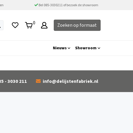
ten
Bel 085-3030211 of bezoek de showroom
0
Zoeken op formaat
Nieuws
Showroom
85 - 3030 211
info@delijstenfabriek.nl