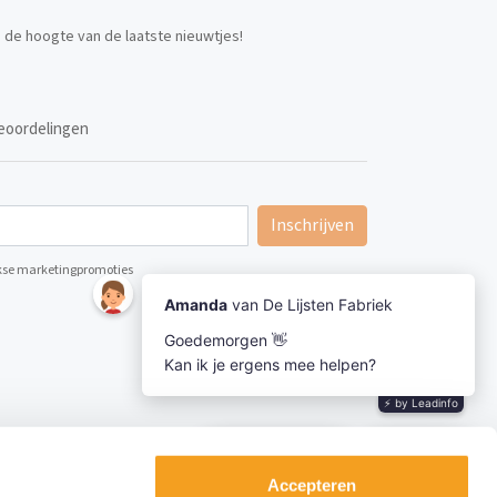
p de hoogte van de laatste nieuwtjes!
eoordelingen
Inschrijven
ijkse marketingpromoties
Accepteren