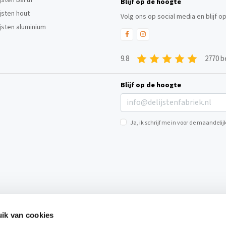
Blijf op de hoogte
ijsten hout
Volg ons op social media en blijf o
ijsten aluminium
9.8
2770 b
Blijf op de hoogte
Ja, ik schrijf me in voor de maandel
ik van cookies