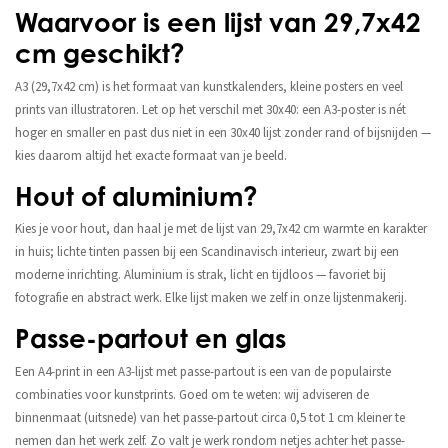
Waarvoor is een lijst van 29,7x42
cm geschikt?
A3 (29,7x42 cm) is het formaat van kunstkalenders, kleine posters en veel
prints van illustratoren. Let op het verschil met 30x40: een A3-poster is nét
hoger en smaller en past dus niet in een 30x40 lijst zonder rand of bijsnijden —
kies daarom altijd het exacte formaat van je beeld.
Hout of aluminium?
Kies je voor hout, dan haal je met de lijst van 29,7x42 cm warmte en karakter
in huis; lichte tinten passen bij een Scandinavisch interieur, zwart bij een
moderne inrichting. Aluminium is strak, licht en tijdloos — favoriet bij
fotografie en abstract werk. Elke lijst maken we zelf in onze lijstenmakerij.
Passe-partout en glas
Een A4-print in een A3-lijst met passe-partout is een van de populairste
combinaties voor kunstprints. Goed om te weten: wij adviseren de
binnenmaat (uitsnede) van het passe-partout circa 0,5 tot 1 cm kleiner te
nemen dan het werk zelf. Zo valt je werk rondom netjes achter het passe-