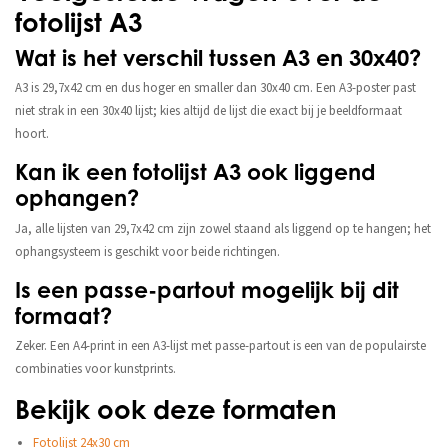
fotolijst A3
Wat is het verschil tussen A3 en 30x40?
A3 is 29,7x42 cm en dus hoger en smaller dan 30x40 cm. Een A3-poster past
niet strak in een 30x40 lijst; kies altijd de lijst die exact bij je beeldformaat
hoort.
Kan ik een fotolijst A3 ook liggend
ophangen?
Ja, alle lijsten van 29,7x42 cm zijn zowel staand als liggend op te hangen; het
ophangsysteem is geschikt voor beide richtingen.
Is een passe-partout mogelijk bij dit
formaat?
Zeker. Een A4-print in een A3-lijst met passe-partout is een van de populairste
combinaties voor kunstprints.
Bekijk ook deze formaten
Fotolijst 24x30 cm