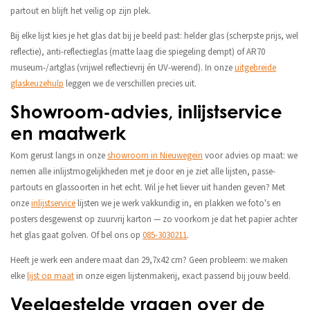
partout en blijft het veilig op zijn plek.
Bij elke lijst kies je het glas dat bij je beeld past: helder glas (scherpste prijs, wel
reflectie), anti-reflectieglas (matte laag die spiegeling dempt) of AR70
museum-/artglas (vrijwel reflectievrij én UV-werend). In onze
uitgebreide
glaskeuzehulp
leggen we de verschillen precies uit.
Showroom-advies, inlijstservice
en maatwerk
Kom gerust langs in onze
showroom in Nieuwegein
voor advies op maat: we
nemen alle inlijstmogelijkheden met je door en je ziet alle lijsten, passe-
partouts en glassoorten in het echt. Wil je het liever uit handen geven? Met
onze
inlijstservice
lijsten we je werk vakkundig in, en plakken we foto's en
posters desgewenst op zuurvrij karton — zo voorkom je dat het papier achter
het glas gaat golven. Of bel ons op
085-3030211
.
Heeft je werk een andere maat dan 29,7x42 cm? Geen probleem: we maken
elke
lijst op maat
in onze eigen lijstenmakerij, exact passend bij jouw beeld.
Veelgestelde vragen over de