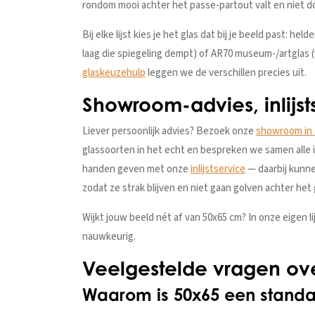
rondom mooi achter het passe-partout valt en niet d
Bij elke lijst kies je het glas dat bij je beeld past: hel
laag die spiegeling dempt) of AR70 museum-/artglas (v
glaskeuzehulp
leggen we de verschillen precies uit.
Showroom-advies, inlijs
Liever persoonlijk advies? Bezoek onze
showroom in
glassoorten in het echt en bespreken we samen alle i
handen geven met onze
inlijstservice
— daarbij kunne
zodat ze strak blijven en niet gaan golven achter het 
Wijkt jouw beeld nét af van 50x65 cm? In onze eigen 
nauwkeurig.
Veelgestelde vragen over
Waarom is 50x65 een stand