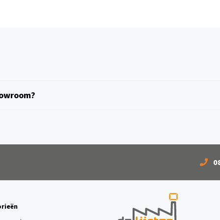
showroom?
0
rieën