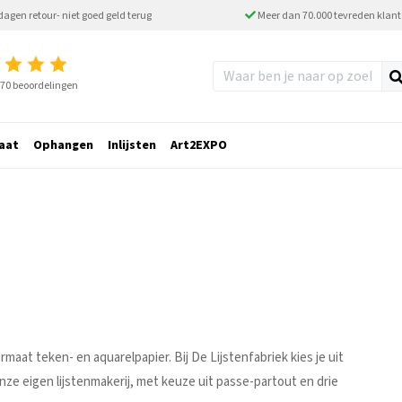
dagen retour- niet goed geld terug
Meer dan 70.000 tevreden klan
2770 beoordelingen
aat
Ophangen
Inlijsten
Art2EXPO
maat teken- en aquarelpapier. Bij De Lijstenfabriek kies je uit
nze eigen lijstenmakerij, met keuze uit passe-partout en drie