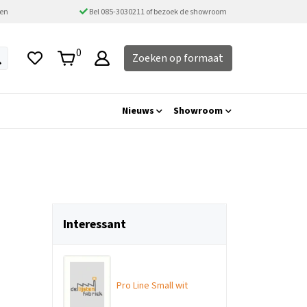
ten
Bel 085-3030211 of bezoek de showroom
0
Zoeken op formaat
Nieuws
Showroom
Interessant
Pro Line Small wit