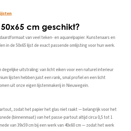
ijsten
n 50x65 cm geschikt?
andaardformaat van veel teken- en aquarelpapier. Kunstenaars en
n in de 50x65 lijst de exact passende omlijsting voor hun werk.
egelijke uitstraling: van licht eiken voor een naturel interieur
um lijsten hebben juist een rank, smal profiel en een licht
omen uit onze eigen lijstenmakerij in Nieuwegein.
partout, zodat het papier het glas niet raakt — belangrijk voor het
snede (binnenmaat) van het passe-partout altijd circa 0,5 tot 1
snede van 39x59 cm bij een werk van 40x60 cm — zodat het werk