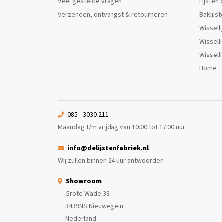
Veel gestelde vragen
Lijsten
Verzenden, ontvangst & retourneren
Baklijs
Wissell
Wissell
Wissell
Home
085 - 3030 211
Maandag t/m vrijdag van 10:00 tot 17:00 uur
info@delijstenfabriek.nl
Wij zullen binnen 24 uur antwoorden
Showroom
Grote Wade 38
3439NS Nieuwegein
Nederland