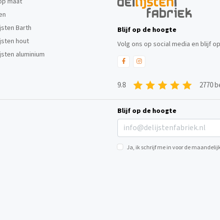
 op maat
ten
ijsten Barth
Blijf op de hoogte
ijsten hout
Volg ons op social media en blijf o
ijsten aluminium
9.8
2770 b
Blijf op de hoogte
Ja, ik schrijf me in voor de maandel