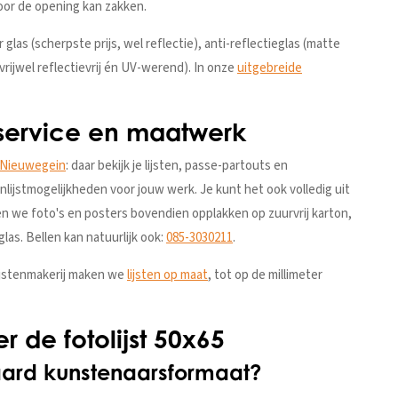
oor de opening kan zakken.
der glas (scherpste prijs, wel reflectie), anti-reflectieglas (matte
rijwel reflectievrij én UV-werend). In onze
uitgebreide
tservice en maatwerk
 Nieuwegein
: daar bekijk je lijsten, passe-partouts en
nlijstmogelijkheden voor jouw werk. Je kunt het ook volledig uit
n we foto's en posters bovendien opplakken op zuurvrij karton,
glas. Bellen kan natuurlijk ook:
085-3030211
.
lijstenmakerij maken we
lijsten op maat
, tot op de millimeter
 de fotolijst 50x65
aard kunstenaarsformaat?