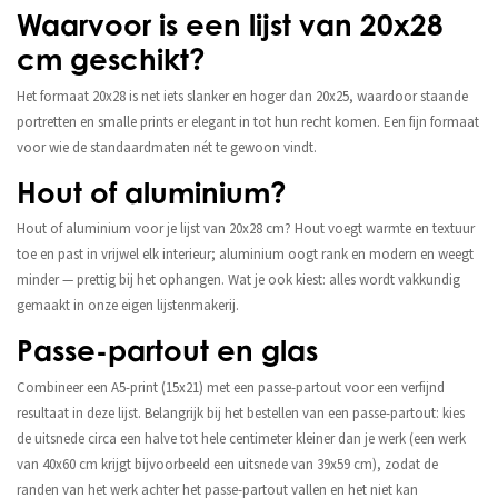
Waarvoor is een lijst van 20x28
cm geschikt?
Het formaat 20x28 is net iets slanker en hoger dan 20x25, waardoor staande
portretten en smalle prints er elegant in tot hun recht komen. Een fijn formaat
voor wie de standaardmaten nét te gewoon vindt.
Hout of aluminium?
Hout of aluminium voor je lijst van 20x28 cm? Hout voegt warmte en textuur
toe en past in vrijwel elk interieur; aluminium oogt rank en modern en weegt
minder — prettig bij het ophangen. Wat je ook kiest: alles wordt vakkundig
gemaakt in onze eigen lijstenmakerij.
Passe-partout en glas
Combineer een A5-print (15x21) met een passe-partout voor een verfijnd
resultaat in deze lijst. Belangrijk bij het bestellen van een passe-partout: kies
de uitsnede circa een halve tot hele centimeter kleiner dan je werk (een werk
van 40x60 cm krijgt bijvoorbeeld een uitsnede van 39x59 cm), zodat de
randen van het werk achter het passe-partout vallen en het niet kan