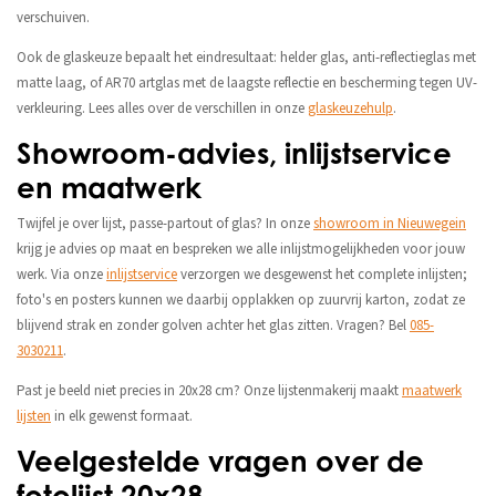
verschuiven.
Ook de glaskeuze bepaalt het eindresultaat: helder glas, anti-reflectieglas met
matte laag, of AR70 artglas met de laagste reflectie en bescherming tegen UV-
verkleuring. Lees alles over de verschillen in onze
glaskeuzehulp
.
Showroom-advies, inlijstservice
en maatwerk
Twijfel je over lijst, passe-partout of glas? In onze
showroom in Nieuwegein
krijg je advies op maat en bespreken we alle inlijstmogelijkheden voor jouw
werk. Via onze
inlijstservice
verzorgen we desgewenst het complete inlijsten;
foto's en posters kunnen we daarbij opplakken op zuurvrij karton, zodat ze
blijvend strak en zonder golven achter het glas zitten. Vragen? Bel
085-
3030211
.
Past je beeld niet precies in 20x28 cm? Onze lijstenmakerij maakt
maatwerk
lijsten
in elk gewenst formaat.
Veelgestelde vragen over de
fotolijst 20x28