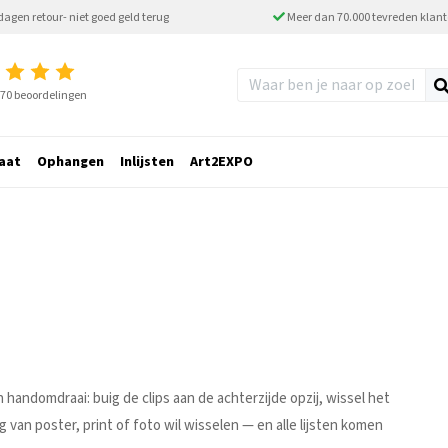
dagen retour- niet goed geld terug
Meer dan 70.000 tevreden klan
2770 beoordelingen
aat
Ophangen
Inlijsten
Art2EXPO
n handomdraai: buig de clips aan de achterzijde opzij, wissel het
g van poster, print of foto wil wisselen — en alle lijsten komen