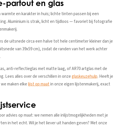
e-partout en glas
m warmte en karakter in huis; lichte tinten passen bij een
ng. Aluminium is strak, licht en tijdloos — favoriet bij fotografie
tenmakerij.
es de uitsnede circa een halve tot hele centimeter kleiner dan je
 uitsnede van 39x59 cm), zodat de randen van het werk achter
.
as, anti-reflectieglas met matte laag, of AR70 artglas met de
g. Lees alles over de verschillen in onze
glaskeuzehulp
. Heeft je
: we maken elke
lijst op maat
in onze eigen lijstenmakerij, exact
jstservice
or advies op maat: we nemen alle inlijstmogelijkheden met je
orten in het echt. Wil je het liever uit handen geven? Met onze