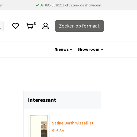
ten
Bel 085-3030211 of bezoek de showroom
0
Zoeken op formaat
Nieuws
Showroom
Interessant
Satine Barth wissellijst
916 SA