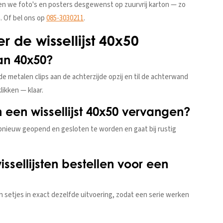
ken we foto's en posters desgewenst op zuurvrij karton — zo
. Of bel ons op
085-3030211
.
 de wissellijst 40x50
van 40x50?
de metalen clips aan de achterzijde opzij en til de achterwand
likken — klaar.
 een wissellijst 40x50 vervangen?
pnieuw geopend en gesloten te worden en gaat bij rustig
ssellijsten bestellen voor een
 in setjes in exact dezelfde uitvoering, zodat een serie werken