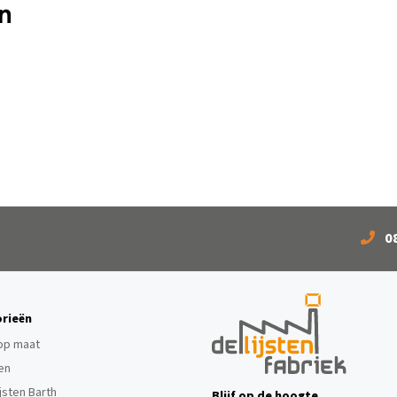
n
0
rieën
 op maat
ten
ijsten Barth
Blijf op de hoogte