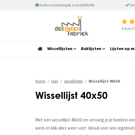
Gratis verzending NL (vanaf €49,99)
14 
9.8 uit 
Wissellijsten
Baklijsten
Lijsten op m
Home
tags
wissellijsten
Wissellijst 40x50
Wissellijst 40x50
Met een wissellijst 40x50 cm vervang je je beeld in ee
werk en klik alles weer vast. Ideaal voor wie regelmati