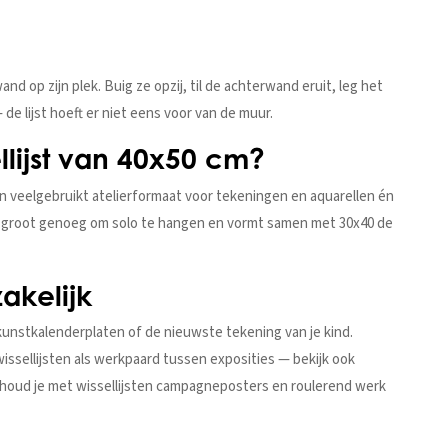
d op zijn plek. Buig ze opzij, til de achterwand eruit, leg het
 de lijst hoeft er niet eens voor van de muur.
llijst van 40x50 cm?
en veelgebruikt atelierformaat voor tekeningen en aquarellen én
is groot genoeg om solo te hangen en vormt samen met 30x40 de
zakelijk
kunstkalenderplaten of de nieuwste tekening van je kind.
sellijsten als werkpaard tussen exposities — bekijk ook
k houd je met wissellijsten campagneposters en roulerend werk