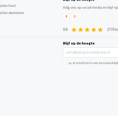
ijsten hout
Volg ons op social media en blijf o
ijsten aluminium
9.8
2770 b
Blijf op de hoogte
Ja, ik schrijf me in voor de maandel