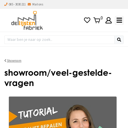
085 - 3030 211
Mail ons
0
Showroom
showroom/veel-gestelde-
vragen