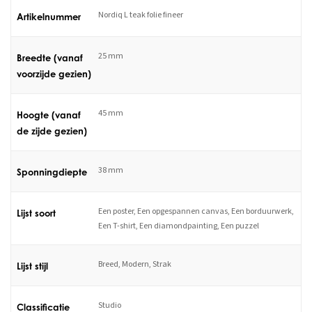
Nordiq L teak folie fineer
Artikelnummer
25 mm
Breedte (vanaf
voorzijde gezien)
45 mm
Hoogte (vanaf
de zijde gezien)
38 mm
Sponningdiepte
Een poster, Een opgespannen canvas, Een borduurwerk,
Lijst soort
Een T-shirt, Een diamondpainting, Een puzzel
Breed, Modern, Strak
Lijst stijl
Studio
Classificatie