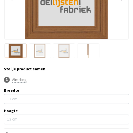
Stel je product samen
Afmeting
Breedte
Hoogte