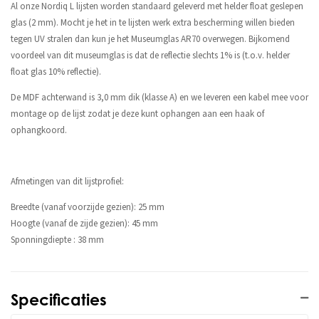
Al onze Nordiq L lijsten worden standaard geleverd met helder float geslepen
glas (2 mm). Mocht je het in te lijsten werk extra bescherming willen bieden
tegen UV stralen dan kun je het Museumglas AR70 overwegen. Bijkomend
voordeel van dit museumglas is dat de reflectie slechts 1% is (t.o.v. helder
float glas 10% reflectie).
De MDF achterwand is 3,0 mm dik (klasse A) en we leveren een kabel mee voor
montage op de lijst zodat je deze kunt ophangen aan een haak of
ophangkoord.
Afmetingen van dit lijstprofiel:
Breedte (vanaf voorzijde gezien): 25 mm
Hoogte (vanaf de zijde gezien): 45 mm
Sponningdiepte : 38 mm
Specificaties