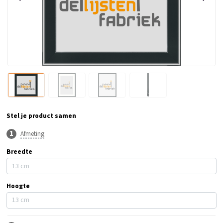
Stel je product samen
Afmeting
Breedte
Hoogte