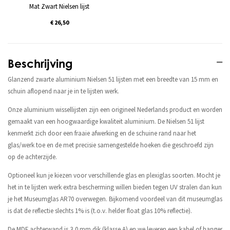
Mat Zwart Nielsen lijst
€ 26,50
Beschrijving
Glanzend zwarte aluminium Nielsen 51 lijsten met een breedte van 15 mm en
schuin aflopend naar je in te lijsten werk.
Onze aluminium wissellijsten zijn een origineel Nederlands product en worden
gemaakt van een hoogwaardige kwaliteit aluminium. De Nielsen 51 lijst
kenmerkt zich door een fraaie afwerking en de schuine rand naar het
glas/werk toe en de met precisie samengestelde hoeken die geschroefd zijn
op de achterzijde.
Optioneel kun je kiezen voor verschillende glas en plexiglas soorten. Mocht je
het in te lijsten werk extra bescherming willen bieden tegen UV stralen dan kun
je het Museumglas AR70 overwegen. Bijkomend voordeel van dit museumglas
is dat de reflectie slechts 1% is (t.o.v. helder float glas 10% reflectie).
De MDF achterwand is 3,0 mm dik (klasse A) en we leveren een kabel of hanger