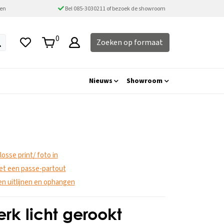
ten
Bel 085-3030211 of bezoek de showroom
0
Zoeken op formaat
Nieuws
Showroom
 losse print/ foto in
 met een passe-partout
ten uitlijnen en ophangen
k licht gerookt