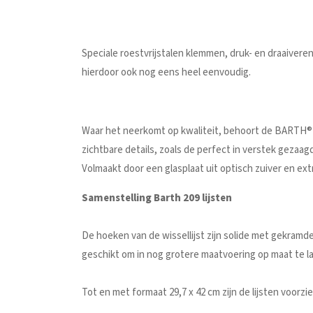
Speciale roestvrijstalen klemmen, druk- en draaiveren
hierdoor ook nog eens heel eenvoudig.
Waar het neerkomt op kwaliteit, behoort de BARTH® wis
zichtbare details, zoals de perfect in verstek gezaa
Volmaakt door een glasplaat uit optisch zuiver en extr
Samenstelling Barth 209 lijsten
De hoeken van de wissellijst zijn solide met gekramd
geschikt om in nog grotere maatvoering op maat te l
Tot en met formaat 29,7 x 42 cm zijn de lijsten voor