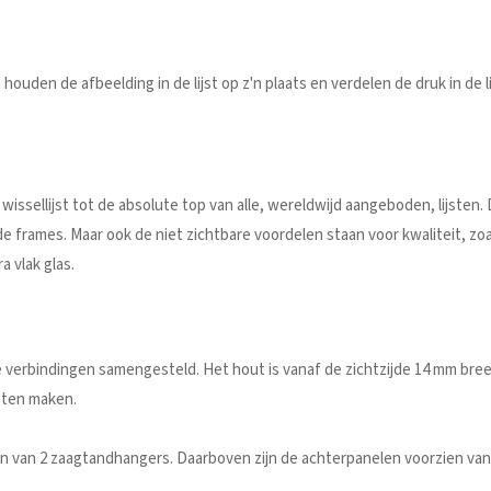
 houden de afbeelding in de lijst op z'n plaats en verdelen de druk in de 
sellijst tot de absolute top van alle, wereldwijd aangeboden, lijsten. Da
gde frames. Maar ook de niet zichtbare voordelen staan voor kwaliteit, z
a vlak glas.
e verbindingen samengesteld. Het hout is vanaf de zichtzijde 14 mm breed
aten maken.
zien van 2 zaagtandhangers. Daarboven zijn de achterpanelen voorzien va