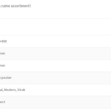
s ruime assortiment!
9-888
 mm
 mm
n poster
al, Modern, Strak
lect