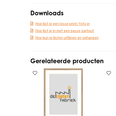
Downloads
Hoe lijst je een losse print/ foto in
Hoe lijst je in met een passe-partout
Hoe kun je lijsten uitlijnen en ophangen
Gerelateerde producten