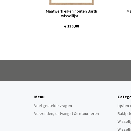
Maatwerk eiken houten Barth
Ma
wissellijst ...
€ 130,08
Menu
Catego
Veel gestelde vragen
Lijsten
Verzenden, ontvangst & retourneren
Baklijs
Wissell
Wissell