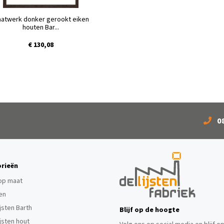
atwerk donker gerookt eiken
houten Bar...
€ 130,08
0
rieën
 op maat
ten
ijsten Barth
Blijf op de hoogte
ijsten hout