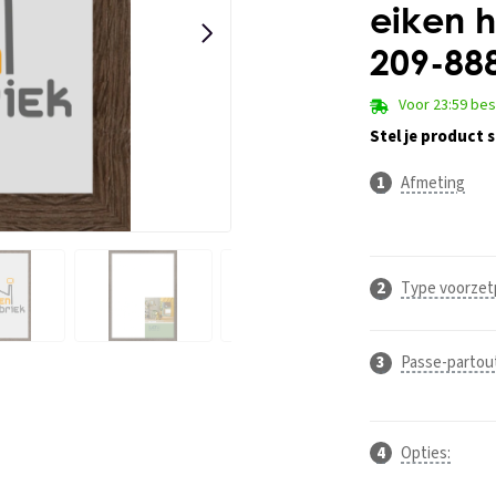
eiken h
209-88
Voor 23:59 be
Stel je product
Afmeting
Type voorzet
Passe-partou
Opties: