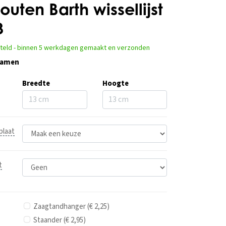
outen Barth wissellijst
8
steld - binnen 5 werkdagen gemaakt en verzonden
 samen
Breedte
Hoogte
plaat
t
Zaagtandhanger (€ 2,25)
Staander (€ 2,95)