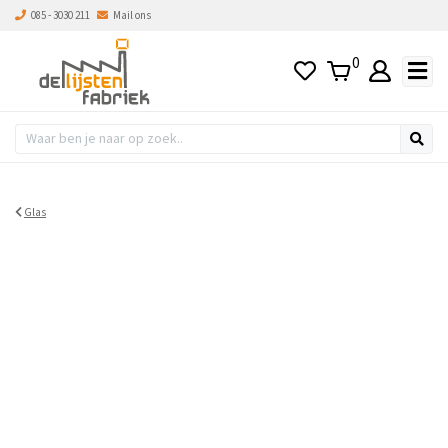
085 - 3030 211
Mail ons
0
Glas