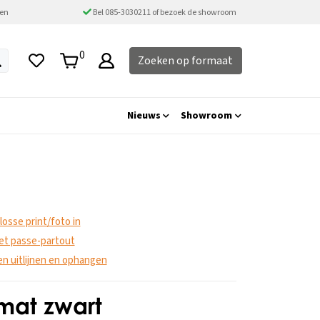
ten
Bel 085-3030211 of bezoek de showroom
0
Zoeken op formaat
Nieuws
Showroom
 losse print/foto in
 met passe-partout
ten uitlijnen en ophangen
mat zwart