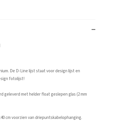
n
m. De D-Line lijst staat voor design lijst en
ign fotolijst!
ard geleverd met helder float geslepen glas (2 mm
x40 cm voorzien van driepuntskabelophanging.