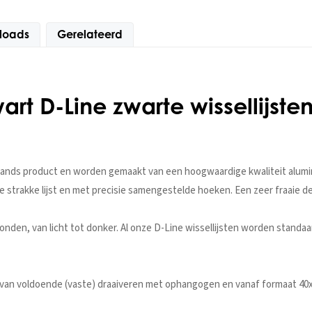
loads
Gerelateerd
art D-Line zwarte wissellijste
rlands product en worden gemaakt van een hoogwaardige kwaliteit aluminiu
 strakke lijst en met precisie samengestelde hoeken. Een zeer fraaie des
onden, van licht tot donker. Al onze D-Line wissellijsten worden standa
n van voldoende (vaste) draaiveren met ophangogen en vanaf formaat 40