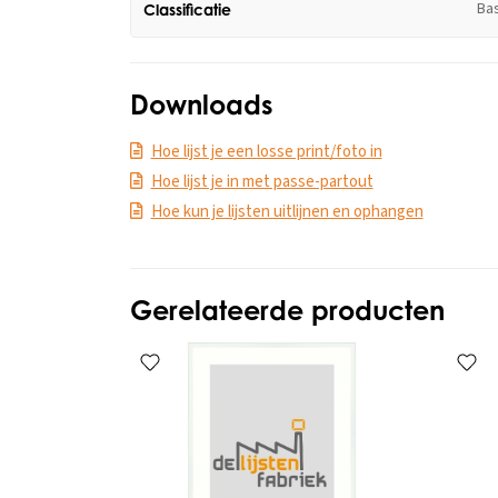
Ba
Classificatie
Downloads
Hoe lijst je een losse print/foto in
Hoe lijst je in met passe-partout
Hoe kun je lijsten uitlijnen en ophangen
Gerelateerde producten