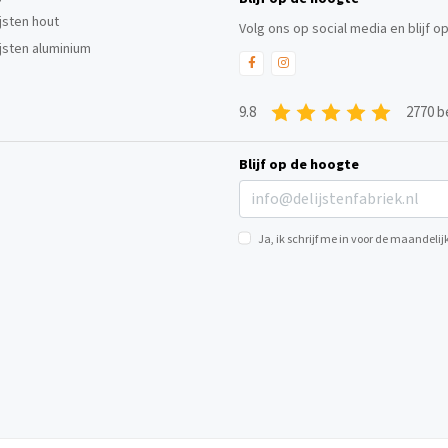
ijsten hout
Volg ons op social media en blijf o
ijsten aluminium
9.8
2770 b
Blijf op de hoogte
Ja, ik schrijf me in voor de maandel