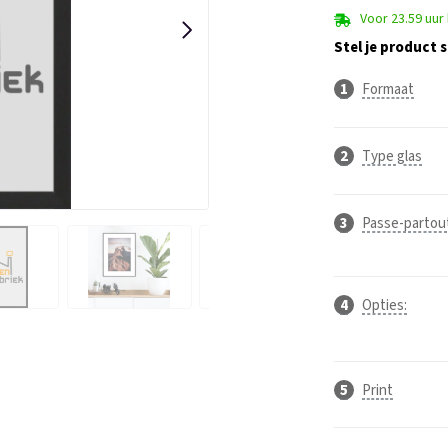
Voor 23.59 uur
Stel je product
Formaat
Type glas
Passe-partou
Opties:
Print