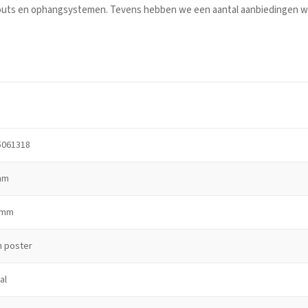
touts en ophangsystemen. Tevens hebben we een aantal aanbiedingen waa
5061318
mm
 mm
n poster
al