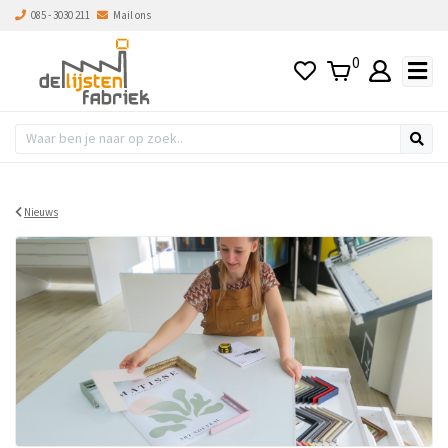
085 - 3030 211
Mail ons
0
Nieuws